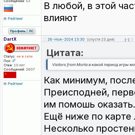
Сообщений:
53
В любой, в этой ча
влияют
Рейтинг
Профиль
ЛС
DartX
26-Ноя-2024 15:30
(спустя 23 дня)
0
[-]
Цитата:
Статус:
не в сети
Пол:
Visitors from Morta в какой период игры м
Стаж:
10 лет
Сообщений:
2607
Как минимум, посл
Рейтинг
Преисподней, перво
им помошь оказать
Ещё ниже по карте 
Несколько простен