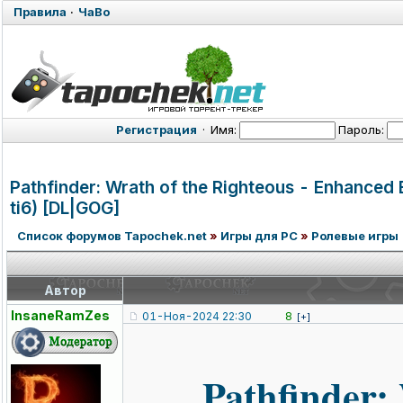
Правила
·
ЧаВо
Регистрация
·
Имя:
Пароль:
Pathfinder: Wrath of the Righteous - Enhanced
ti6) [DL|GOG]
Список форумов Tapochek.net
»
Игры для PC
»
Ролевые игры
Автор
InsaneRamZes
01-Ноя-2024 22:30
8
[+]
Pathfinder: