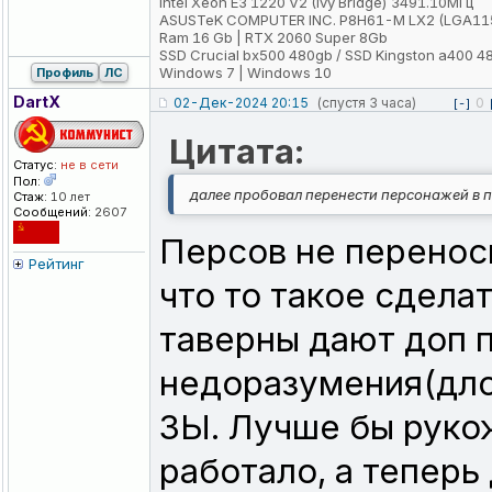
Intel Xeon E3 1220 V2 (Ivy Bridge) 3491.10МГц
ASUSTeK COMPUTER INC. P8H61-M LX2 (LGA11
Ram 16 Gb | RTX 2060 Super 8Gb
SSD Crucial bx500 480gb / SSD Kingston a400 4
Windows 7 | Windows 10
Профиль
ЛС
DartX
02-Дек-2024 20:15
(спустя 3 часа)
0
[-]
Цитата:
Статус:
не в сети
Пол:
далее пробовал перенести персонажей в 
Стаж:
10 лет
Сообщений:
2607
Персов не перенос
Рейтинг
что то такое сделат
таверны дают доп п
недоразумения(длс
ЗЫ. Лучше бы рукож
работало, а теперь