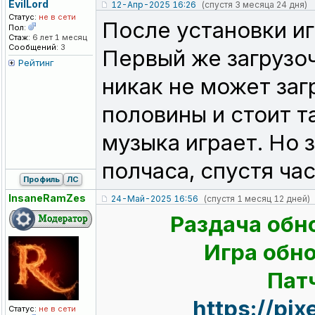
EvilLord
12-Апр-2025 16:26
(спустя 3 месяца 24 дня)
Статус:
не в сети
После установки иг
Пол:
Стаж:
6 лет 1 месяц
Сообщений:
3
Первый же загрузо
Рейтинг
никак не может заг
половины и стоит т
музыка играет. Но з
полчаса, спустя ча
Профиль
ЛС
InsaneRamZes
24-Май-2025 16:56
(спустя 1 месяц 12 дней)
Раздача обн
Игра обно
Патч
https://pi
Статус:
не в сети