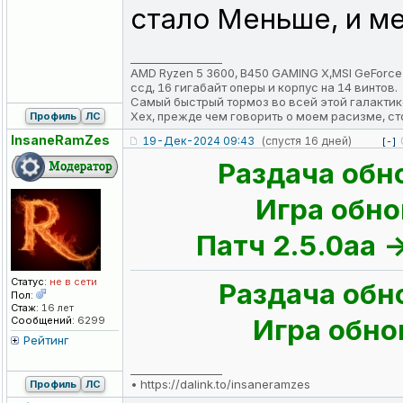
стало Меньше, и ме
_________________
AMD Ryzen 5 3600, B450 GAMING X,MSI GeForce RTX
ссд, 16 гигабайт оперы и корпус на 14 винтов.
Самый быстрый тормоз во всей этой галактик
Хех, прежде чем говорить о моем расизме, ст
Профиль
ЛС
InsaneRamZes
19-Дек-2024 09:43
(спустя 16 дней)
[-]
Раздача обн
Игра обно
Патч 2.5.0aa -
Статус:
не в сети
Раздача обн
Пол:
Стаж:
16 лет
Игра обно
Сообщений:
6299
Рейтинг
_________________
•
https://dalink.to/insaneramzes
Профиль
ЛС