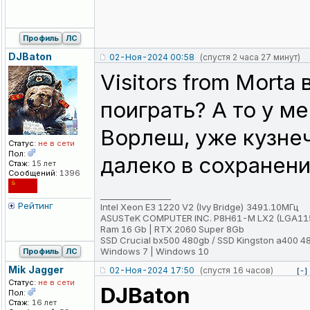
Профиль
ЛС
DJBaton
02-Ноя-2024 00:58
(спустя 2 часа 27 минут)
Visitors from Morta
поиграть? А то у м
Ворлеш, уже кузнеч
Статус:
не в сети
Пол:
далеко в сохранени
Стаж:
15 лет
Сообщений:
1396
_________________
Рейтинг
Intel Xeon E3 1220 V2 (Ivy Bridge) 3491.10МГц
ASUSTeK COMPUTER INC. P8H61-M LX2 (LGA11
Ram 16 Gb | RTX 2060 Super 8Gb
SSD Crucial bx500 480gb / SSD Kingston a400 4
Windows 7 | Windows 10
Профиль
ЛС
Mik Jagger
02-Ноя-2024 17:50
(спустя 16 часов)
[-]
Статус:
не в сети
DJBaton
Пол:
Стаж:
16 лет