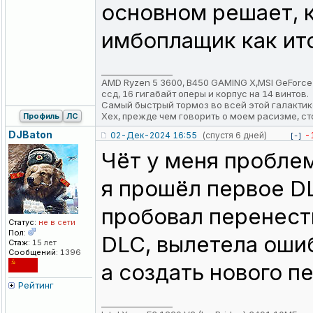
основном решает, к
имбоплащик как ито
_________________
AMD Ryzen 5 3600, B450 GAMING X,MSI GeForce RTX
ссд, 16 гигабайт оперы и корпус на 14 винтов.
Самый быстрый тормоз во всей этой галактик
Хех, прежде чем говорить о моем расизме, ст
Профиль
ЛС
DJBaton
02-Дек-2024 16:55
(спустя 6 дней)
-
[-]
Чёт у меня проблем
я прошёл первое DL
пробовал перенест
Статус:
не в сети
Пол:
DLC, вылетела ошиб
Стаж:
15 лет
Сообщений:
1396
а создать нового п
Рейтинг
_________________