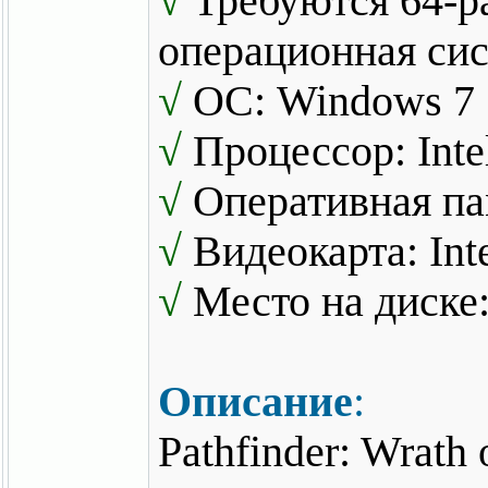
√
Требуются 64-р
операционная си
√
ОС: Windows 7
√
Процессор: Inte
√
Оперативная па
√
Видеокарта: Inte
√
Место на диске
Описание
:
Pathfinder: Wrath