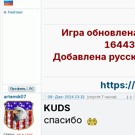
Рейтинг
Игра обновлена
16443
Добавлена русск
https:
Профиль
ЛС
artemik07
08-Дек-2024 23:32
(спустя 7 часов)
[-]
KUDS
спасибо
Статус:
не в сети