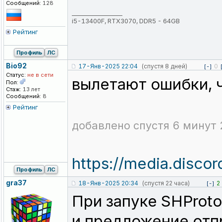
Сообщений:
128
_________________
i5-13400F, RTX3070, DDR5 - 64GB
Рейтинг
Профиль
ЛС
Bio92
17-Янв-2025 22:04
(спустя 8 дней)
0
[-]
Статус:
не в сети
вылетают ошибки, 
Пол:
Стаж:
13 лет
Сообщений:
8
Рейтинг
добавлено спустя 6 минут 
https://media.disc
Профиль
ЛС
gra37
18-Янв-2025 20:34
(спустя 22 часа)
2
[-]
При запуке SHProto
и предложение отпр