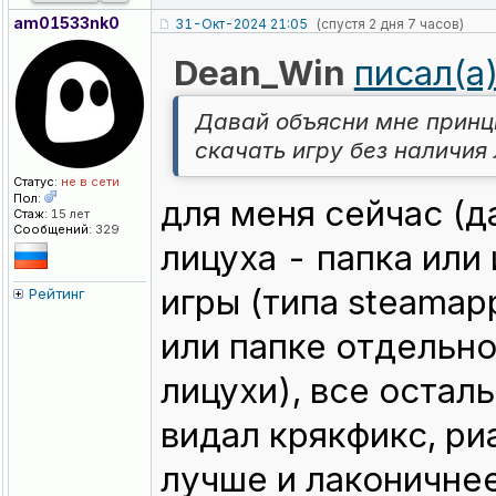
am01533nk0
31-Окт-2024 21:05
(спустя 2 дня 7 часов)
Dean_Win
писал(а
Давай объясни мне прин
скачать игру без наличия 
Статус:
не в сети
Пол:
для меня сейчас (д
Стаж:
15 лет
Сообщений:
329
лицуха - папка ил
игры (типа steamapp
Рейтинг
или папке отдельно
лицухи), все осталь
видал крякфикс, ри
лучше и лаконичне