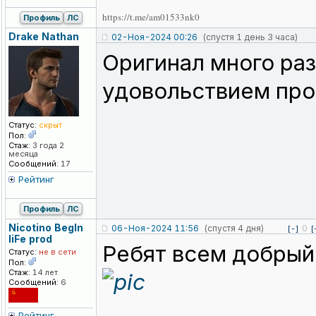
https://t.me/am01533nk0
Профиль
ЛС
Drake Nathan
02-Ноя-2024 00:26
(спустя 1 день 3 часа)
Оригинал много раз
удовольствием про
Статус:
скрыт
Пол:
Стаж:
3 года 2
месяца
Сообщений:
17
Рейтинг
Профиль
ЛС
Nicotino BegIn
06-Ноя-2024 11:56
(спустя 4 дня)
0
[-]
[
liFe prod
Ребят всем добрый
Статус:
не в сети
Пол:
Стаж:
14 лет
Сообщений:
6
Рейтинг