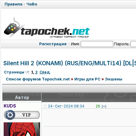
Правила
·
ЧаВо
Регистрация
·
Имя:
Пароль:
Silent Hill 2 (KONAMI) (RUS/ENG/MUL
Ti14) [DL
Страницы
:
1
,
2
След.
Список форумов Tapochek.net
»
Игры для PC
»
Экшены
Автор
KUDS
24-Окт-2024 08:34
26
[+]