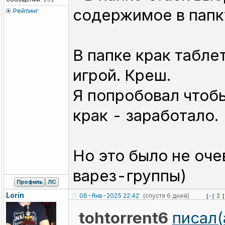
содержимое в папку
Рейтинг
В папке крак табле
игрой. Креш.
Я попробовал чтобы
крак - заработало.
Но это было не оче
варез-группы)
Профиль
ЛС
Lorin
06-Янв-2025 22:42
(спустя 6 дней)
2
[-]
[
tohtorrent6
писал(