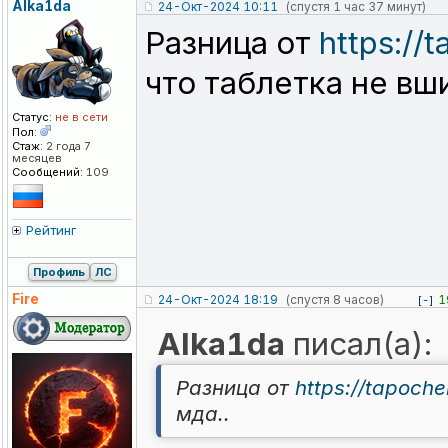
Alka1da
24-Окт-2024 10:11
(спустя 1 час 37 минут)
Разница от
https://
что таблетка не вши
Статус:
не в сети
Пол:
Стаж:
2 года 7
месяцев
Сообщений:
109
Рейтинг
Профиль
ЛС
Fire
24-Окт-2024 18:19
(спустя 8 часов)
1
[-]
Alka1da
писал(а):
Разница от
https://tapoch
мда..