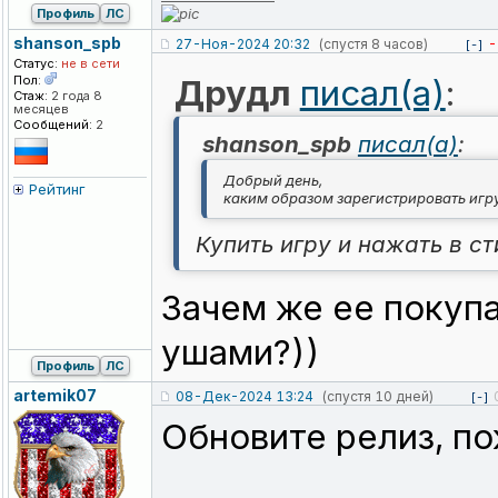
Профиль
ЛС
shanson_spb
27-Ноя-2024 20:32
(спустя 8 часов)
-
[-]
Статус:
не в сети
Пол:
Друдл
писал(а)
:
Стаж:
2 года 8
месяцев
Сообщений:
2
shanson_spb
писал(а)
:
Добрый день,
Рейтинг
каким образом зарегистрировать игру
Купить игру и нажать в с
Зачем же ее покупа
ушами?))
Профиль
ЛС
artemik07
08-Дек-2024 13:24
(спустя 10 дней)
[-]
Обновите релиз, по