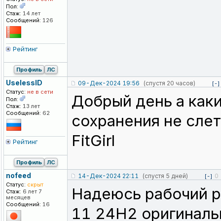
Пол:
Стаж:
14 лет
Сообщений:
126
Рейтинг
Профиль
ЛС
UselessID
09-Дек-2024 19:56
(спустя 20 часов)
[-]
Статус:
не в сети
Добрый день а каки
Пол:
Стаж:
13 лет
Сообщений:
62
сохранения не слет
FitGirl
Рейтинг
Профиль
ЛС
nofeed
14-Дек-2024 22:11
(спустя 5 дней)
0
[-]
Статус:
скрыт
Надеюсь рабочий ри
Стаж:
6 лет 7
месяцев
Сообщений:
16
11 24H2 оригиналь