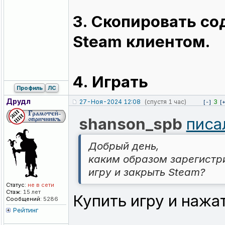
3. Скопировать со
Steam клиентом.
4. Играть
Профиль
ЛС
Друдл
27-Ноя-2024 12:08
(спустя 1 час)
3
[-]
[
shanson_spb
писа
Добрый день,
каким образом зарегистр
игру и закрыть Steam?
Статус:
не в сети
Стаж:
15 лет
Купить игру и нажа
Сообщений:
5286
Рейтинг
_________________