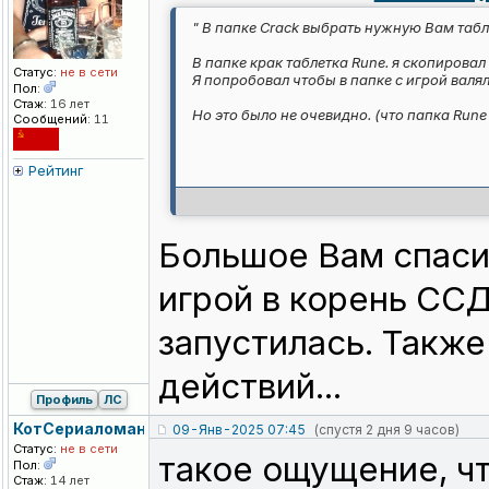
" В папке Crack выбрать нужную Вам табл
В папке крак таблетка Rune. я скопировал
Статус:
не в сети
Я попробовал чтобы в папке с игрой валял
Пол:
Стаж:
16 лет
Но это было не очевидно. (что папка Run
Сообщений:
11
Рейтинг
Большое Вам спаси
игрой в корень ССД
запустилась. Также
действий...
Профиль
ЛС
КотСериаломан
09-Янв-2025 07:45
(спустя 2 дня 9 часов)
Статус:
не в сети
такое ощущение, что
Пол:
Стаж:
14 лет