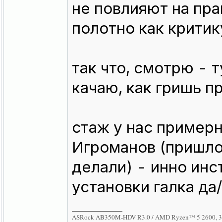
не повлияют на пра
полотно как критик
так что, смотрю - т
качаю, как гришь п
стаж у нас пример
Игроманов (пришло
делали) - инно инс
установки галка да/
_________________
ASRock AB350M-HDV R3.0 / AMD Ryzen™ 5 2600, 34