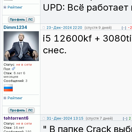
UPD: Всё работает 
Рейтинг
Профиль
ЛС
Dimm1234
23-Дек-2024 22:20
(спустя 9 дней)
-2
[-]
i5 12600kf + 3080t
снес.
Статус:
не в сети
Пол:
Стаж:
8 лет 6
месяцев
Сообщений:
3
Рейтинг
Профиль
ЛС
tohtorrent6
31-Дек-2024 13:15
(спустя 7 дней)
2
[-]
Статус:
не в сети
" В папке Crack вы
Стаж:
16 лет
Сообщений:
191