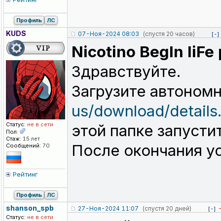
Профиль
ЛС
KUDS
07-Ноя-2024 08:03
(спустя 20 часов)
[-]
Nicotino BegIn liFe
Здравствуйте.
Загрузите автономн
us/download/detail
Статус:
не в сети
этой папке запуст
Пол:
Стаж:
15 лет
После окончания у
Сообщений:
70
Рейтинг
Профиль
ЛС
shanson_spb
27-Ноя-2024 11:07
(спустя 20 дней)
[-]
Статус:
не в сети