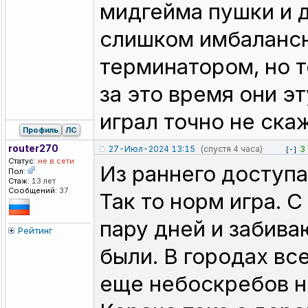
мидгейма пушки и 
слишком имбалансн
терминатором, но т
за это время они э
играл точно не ска
Профиль
ЛС
router270
27-Июл-2024 13:15
(спустя 4 часа)
3
[-]
Статус:
не в сети
Из раннего доступа
Пол:
Стаж:
13 лет
Сообщений:
37
Так то норм игра. С
пару дней и забива
Рейтинг
были. В городах все
еще небоскребов не