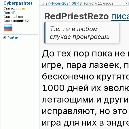
Cyberpashtet
27-Июл-2024 08:43
(спустя 11 часов)
[-]
Статус:
скрыт
Пол:
RedPriestRezo
пис
Стаж:
12 лет
Сообщений:
52
Т.е. ты в любом
случае проиграешь
Рейтинг
До тех пор пока не
игре, пара лазеек,
бесконечно крутят
1000 дней их эвол
летающими и други
исправляют, но это 
игра для них в энд