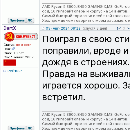
_________________
AMD Ryzen 5 3600, B450 GAMING X,MSI GeForce RTX
ссд, 16 гигабайт оперы и корпус на 14 винтов.
Самый быстрый тормоз во всей этой галактик
Хех, прежде чем говорить о моем расизме, ст
Профиль
ЛС
DartX
03-Авг-2024 09:12
(спустя 3 дня)
0
[-]
[+
Поиграл в свою сти
Статус:
не в сети
поправили, вроде и
Пол:
Стаж:
10 лет
Сообщений:
2607
дождя в строениях.
Правда на выживалк
Рейтинг
играется хорошо. З
встретил.
_________________
AMD Ryzen 5 3600, B450 GAMING X,MSI GeForce RTX
ссд, 16 гигабайт оперы и корпус на 14 винтов.
Самый быстрый тормоз во всей этой галактик
Хех, прежде чем говорить о моем расизме, ст
Профиль
ЛС