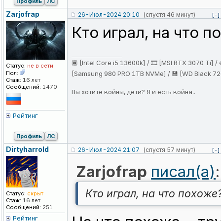
Профиль
ЛС
Zarjofrap
26-Июл-2024 20:10
(спустя 46 минут)
[-]
Кто играл, на что п
_________________
🏿 [Intel Core i5 13600k] / 🎞️ [MSI RTX 3070 Ti]
Статус:
не в сети
Пол:
[Samsung 980 PRO 1TB NVMe] / 💾 [WD Black 720
Стаж:
16 лет
Сообщений:
1470
Вы хотите войны, дети? Я и есть война..
Рейтинг
Профиль
ЛС
Dirtyharrold
26-Июл-2024 21:07
(спустя 57 минут)
[-]
Zarjofrap
писал(а)
:
Кто играл, на что похоже
Статус:
скрыт
Стаж:
16 лет
Сообщений:
251
Рейтинг