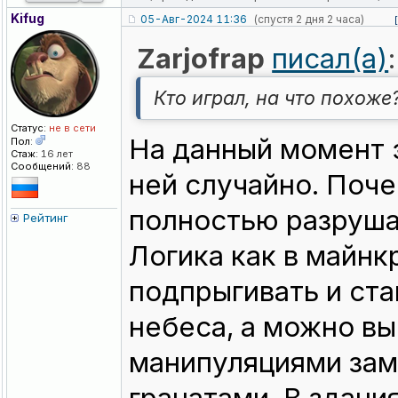
Kifug
05-Авг-2024 11:36
(спустя 2 дня 2 часа)
Zarjofrap
писал(а)
:
Кто играл, на что похоже
Статус:
не в сети
На данный момент э
Пол:
Стаж:
16 лет
Сообщений:
88
ней случайно. Поче
полностью разруша
Рейтинг
Логика как в майн
подпрыгивать и ста
небеса, а можно вы
манипуляциями зам