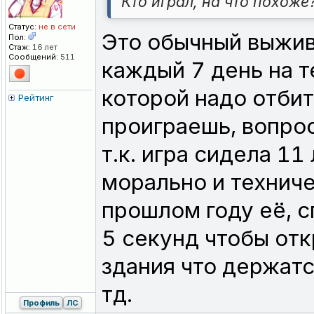
Кто играл, на что похоже
Статус:
не в сети
Это обычный выжив
Пол:
Стаж:
16 лет
Сообщений:
511
каждый 7 день на т
которой надо отбит
Рейтинг
проиграешь, вопро
т.к. игра сидела 11
морально и техниче
прошлом году её, с
5 секунд чтобы отк
здания что держатс
тд.
Профиль
ЛС