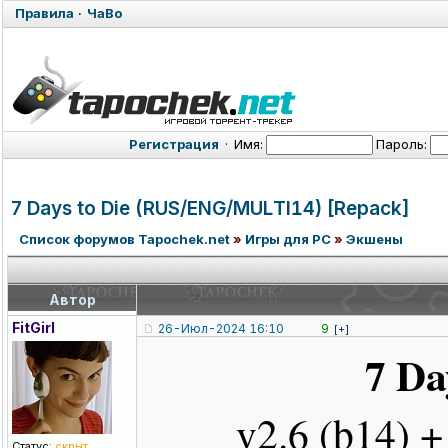
Правила
·
ЧаВо
Регистрация
·
Имя:
Пароль:
7 Days to Die (RUS/ENG/MUL
TI14) [Repack]
Список форумов Tapochek.net
»
Игры для PC
»
Экшены
Автор
FitGirl
26-Июл-2024 16:10
9
[+]
7 Da
v2.6 (b14) 
Статус:
скрыт