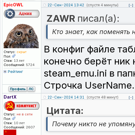
EpicOWL
22-Сен-2024 13:42
(спустя 4 минуты)
[-]
ZAWR
писал(а):
Кто знает, как поменять 
В конфиг файле таб
Статус:
скрыт
Пол:
конечно берёт ник 
Стаж:
13 лет
Сообщений:
5724
steam_emu.ini в пап
Рейтинг
Строчка UserName.
Профиль
ЛС
DartX
22-Сен-2024 14:31
(спустя 48 минут)
[-]
Цитата:
Статус:
не в сети
Пол:
Почему никто не упомяну
Стаж:
10 лет
Сообщений:
2607