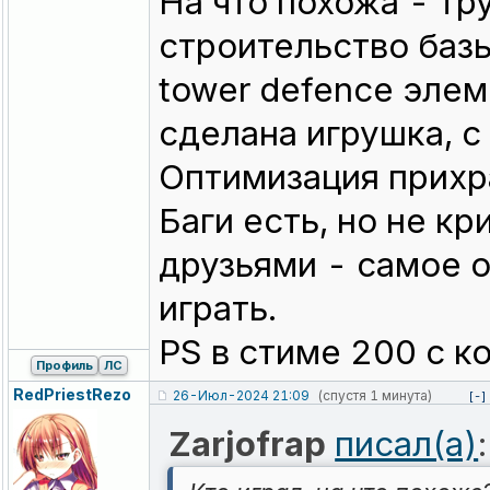
На что похожа - тр
строительство базы
tower defence элем
сделана игрушка, с
Оптимизация прихра
Баги есть, но не кр
друзьями - самое он
играть.
PS в стиме 200 с к
Профиль
ЛС
RedPriestRez
o
26-Июл-2024 21:09
(спустя 1 минута)
[-]
Zarjofrap
писал(а)
: