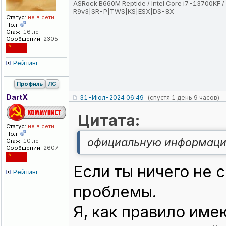
ASRock B660M Reptide / Intel Core i7-13700KF /
R9v3|SR-P|TWS|KS|ESX|DS-8X
Статус:
не в сети
Пол:
Стаж:
16 лет
Сообщений:
2305
Рейтинг
Профиль
ЛС
DartX
31-Июл-2024 06:49
(спустя 1 день 9 часов)
Цитата:
Статус:
не в сети
Пол:
официальную информаци
Стаж:
10 лет
Сообщений:
2607
Если ты ничего не 
Рейтинг
проблемы.
Я, как правило име