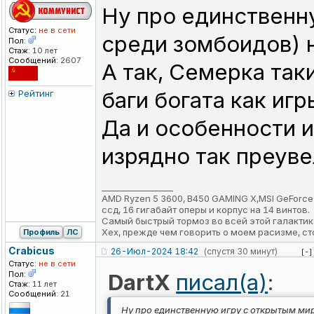
Ну про единственн
Статус:
не в сети
среди зомбоидов) н
Пол:
Стаж:
10 лет
Сообщений:
2607
А так, Семерка так
баги богата как иг
Рейтинг
Да и особенности и
изрядно так преуве
_________________
AMD Ryzen 5 3600, B450 GAMING X,MSI GeForce RTX
ссд, 16 гигабайт оперы и корпус на 14 винтов.
Самый быстрый тормоз во всей этой галактик
Хех, прежде чем говорить о моем расизме, ст
Профиль
ЛС
Crabicus
26-Июл-2024 18:42
(спустя 30 минут)
[-]
Статус:
не в сети
Пол:
DartX
писал(а)
:
Стаж:
11 лет
Сообщений:
21
Ну про единственную игру с открытым мир