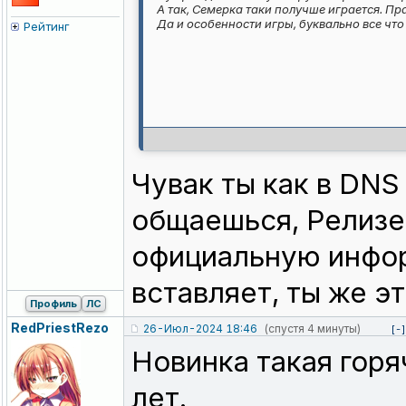
А так, Семерка таки получше играется. Пр
Да и особенности игры, буквально все что
Рейтинг
Чувак ты как в DNS
общаешься, Релизе
официальную инфор
вставляет, ты же э
Профиль
ЛС
RedPriestRez
o
26-Июл-2024 18:46
(спустя 4 минуты)
[-]
Новинка такая горя
лет.