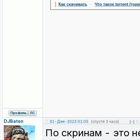
Как скачивать
·
Что такое torrent (тор
Профиль
ЛС
DJBaton
31-Дек-2023 01:05
(спустя 3 часа)
0
[-]
По скринам - это 