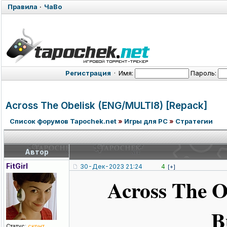
Правила
·
ЧаВо
Регистрация
·
Имя:
Пароль:
Across The Obelisk (ENG/MULTI8)
[Repack]
Список форумов Tapochek.net
»
Игры для PC
»
Стратегии
Автор
FitGirl
30-Дек-2023 21:24
4
[+]
Across The O
B
Статус:
скрыт