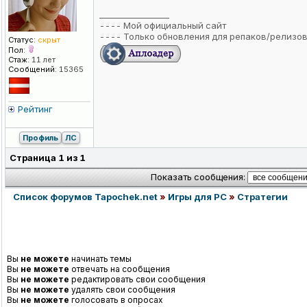
_________________
----
Мой официальный сайт
----
Только обновления для репаков/релизо
Статус:
скрыт
Пол:
Стаж:
11 лет
Сообщений:
15365
Рейтинг
Профиль
ЛС
Страница
1
из
1
Показать сообщения:
Список форумов Tapochek.net
»
Игры для PC
»
Стратегии
Вы
не можете
начинать темы
Вы
не можете
отвечать на сообщения
Вы
не можете
редактировать свои сообщения
Вы
не можете
удалять свои сообщения
Вы
не можете
голосовать в опросах