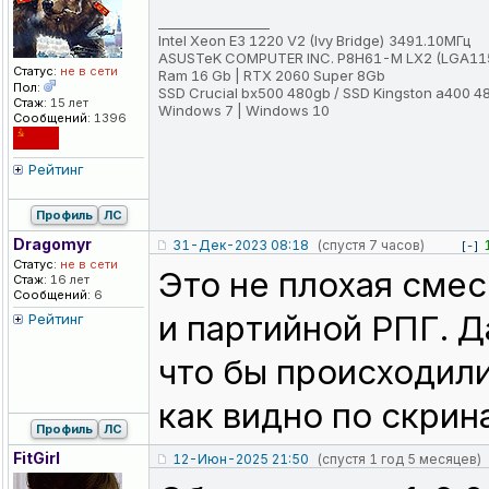
_________________
Intel Xeon E3 1220 V2 (Ivy Bridge) 3491.10МГц
ASUSTeK COMPUTER INC. P8H61-M LX2 (LGA11
Статус:
не в сети
Ram 16 Gb | RTX 2060 Super 8Gb
Пол:
SSD Crucial bx500 480gb / SSD Kingston a400 4
Стаж:
15 лет
Windows 7 | Windows 10
Сообщений:
1396
Рейтинг
Профиль
ЛС
Dragomyr
31-Дек-2023 08:18
(спустя 7 часов)
[-]
Статус:
не в сети
Это не плохая смесь
Стаж:
16 лет
Сообщений:
6
и партийной РПГ. Д
Рейтинг
что бы происходили
как видно по скрин
Профиль
ЛС
FitGirl
12-Июн-2025 21:50
(спустя 1 год 5 месяцев)