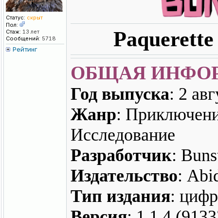
Статус:
скрыт
Пол:
Paquerette
Стаж:
13 лет
Сообщений:
5718
Рейтинг
ОБЩАЯ ИНФО
Год выпуска
: 2 авг
Жанр
: Приключени
Исследование
Разработчик
: Buns
Издательство
: Abi
Тип издания
: цифр
Версия
: 1.1.4 (9133