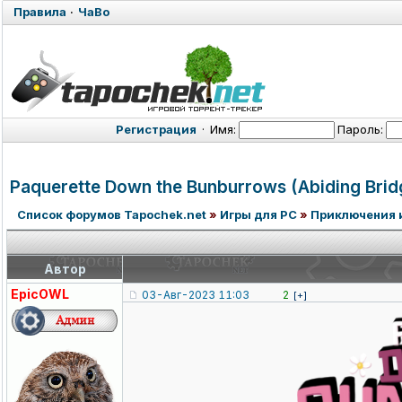
Правила
·
ЧаВо
Регистрация
·
Имя:
Пароль:
Paquerette Down the Bunburrows (Abiding Bri
Список форумов Tapochek.net
»
Игры для PC
»
Приключения 
Автор
EpicOWL
03-Авг-2023 11:03
2
[+]