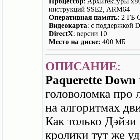
Процессор
: Архитектуры x8
инструкций SSE2, ARM64
Оперативная память
: 2 ГБ
Видеокарта
: с поддержкой 
DirectX
: версии 10
Место на диске
: 400 МБ
ОПИСАНИЕ
:
Paquerette Down
головоломка про 
на алгоритмах дв
Как только Дэйзи
кролики тут же уд