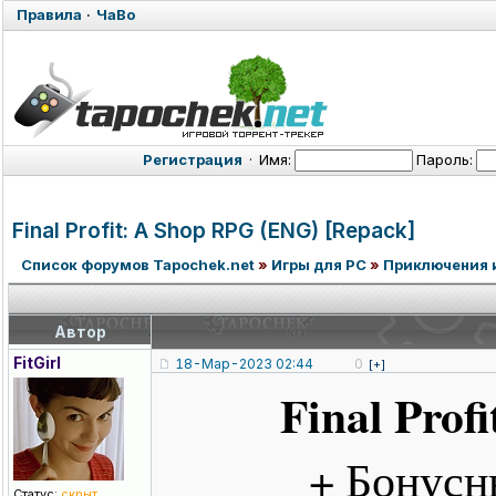
Правила
·
ЧаВо
Регистрация
·
Имя:
Пароль:
Final Profit: A Shop RPG (ENG) [Repack]
Список форумов Tapochek.net
»
Игры для PC
»
Приключения 
Автор
FitGirl
18-Мар-2023 02:44
0
[+]
Final Prof
+ Бонусн
Статус:
скрыт