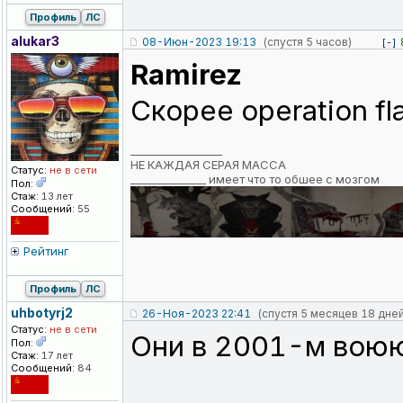
Профиль
ЛС
alukar3
08-Июн-2023 19:13
(спустя 5 часов)
[-]
Ramirez
Cкорее operation fl
_________________
НЕ КАЖДАЯ СЕРАЯ МАССА
Статус:
не в сети
______________ имеет что то обшее с мозгом
Пол:
Стаж:
13 лет
Сообщений:
55
Рейтинг
Профиль
ЛС
uhbotyrj2
26-Ноя-2023 22:41
(спустя 5 месяцев 18 дней
Статус:
не в сети
Они в 2001-м воюю
Пол:
Стаж:
17 лет
Сообщений:
84