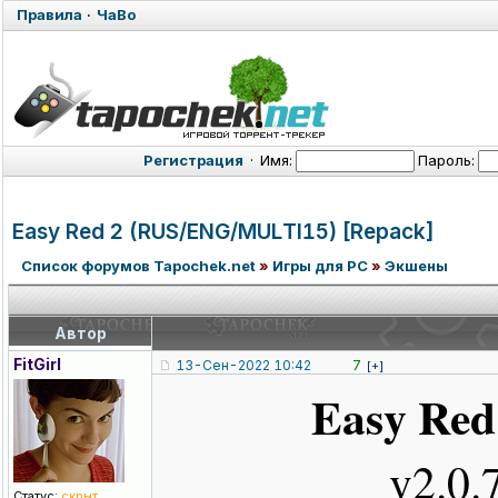
Правила
·
ЧаВо
Регистрация
·
Имя:
Пароль:
Easy Red 2 (RUS/ENG/MUL
TI15) [Repack]
Список форумов Tapochek.net
»
Игры для PC
»
Экшены
Автор
FitGirl
13-Сен-2022 10:42
7
[+]
Easy Red 
v2.0.
Статус:
скрыт