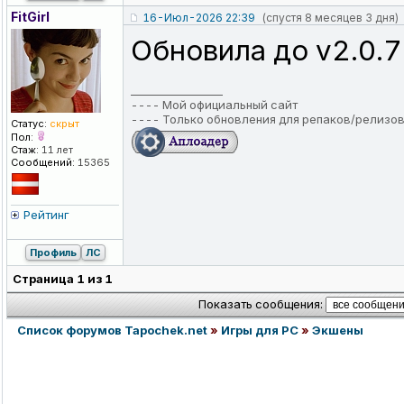
FitGirl
16-Июл-2026 22:39
(спустя 8 месяцев 3 дня)
Обновила до v2.0.7
_________________
----
Мой официальный сайт
----
Только обновления для репаков/релизо
Статус:
скрыт
Пол:
Стаж:
11 лет
Сообщений:
15365
Рейтинг
Профиль
ЛС
Страница
1
из
1
Показать сообщения:
Список форумов Tapochek.net
»
Игры для PC
»
Экшены