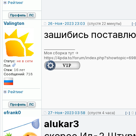
Рейтинг
Профиль
ЛС
Valington
26-Ноя-2023 23:03
(спустя 22 минуты)
[-
зашибись поставлю 
_________________
Моя сборка тут ->
https://4pda.to/forum/index.php?showtopic=6
Статус:
не в сети
Пол:
Стаж:
16 лет
Сообщений:
718
Рейтинг
Профиль
ЛС
ofrank0
27-Ноя-2023 03:58
(спустя 4 часа)
0
[-]
alukar3