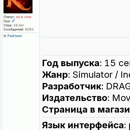
Статус:
не в сети
Пол:
Стаж:
16 лет
Сообщений:
6292
Рейтинг
Год выпуска
: 15 с
Жанр
: Simulator / In
Разработчик
: DRAG
Издательство
: Mo
Страница в магаз
Язык интерфейса
: