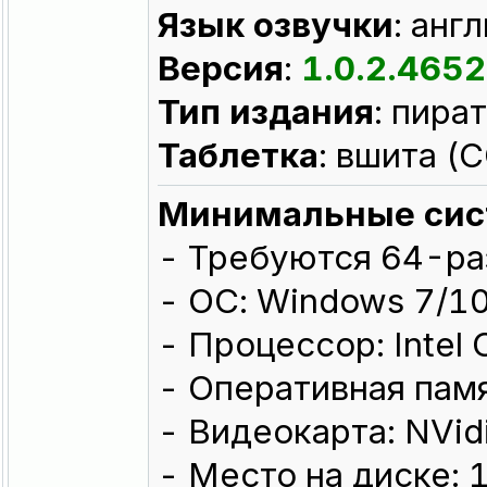
Язык озвучки
: анг
Версия
:
1.0.2.4652
Тип издания
: пира
Таблeтка
: вшита 
Минимальные сис
- Требуются 64-ра
- ОС: Windows 7/1
- Процессор: Intel 
- Оперативная памя
- Видеокарта: NVid
- Место на диске: 