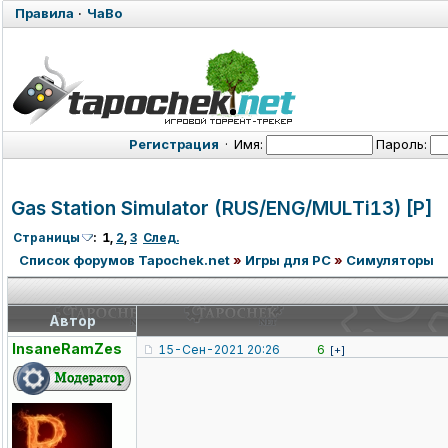
Правила
·
ЧаВо
Регистрация
·
Имя:
Пароль:
Gas Station Simulator (RUS/ENG/MUL
Ti13) [P]
Страницы
:
1
,
2
,
3
След.
Список форумов Tapochek.net
»
Игры для PC
»
Симуляторы
Автор
InsaneRamZes
15-Сен-2021 20:26
6
[+]