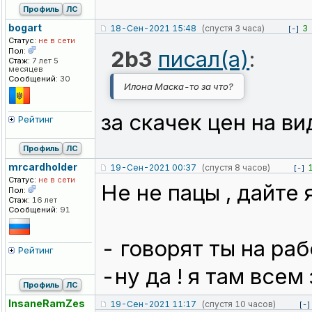
Профиль
ЛС
bogart
18-Сен-2021 15:48
(спустя 3 часа)
3
[-]
Статус:
не в сети
Пол:
2b3
писал(а)
:
Стаж:
7 лет 5
месяцев
Сообщений:
30
Илона Маска-то за что?
за скачек цен на в
Рейтинг
Профиль
ЛС
mrcardholder
19-Сен-2021 00:37
(спустя 8 часов)
[-]
Статус:
не в сети
Не не пацы , дайте я
Пол:
Стаж:
16 лет
Сообщений:
91
- говорят ты на ра
Рейтинг
-ну да ! я там все
Профиль
ЛС
InsaneRamZes
19-Сен-2021 11:17
(спустя 10 часов)
[-]