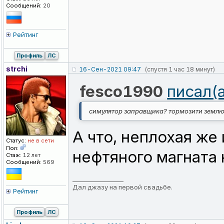
Сообщений:
20
Рейтинг
Профиль
ЛС
strchi
16-Сен-2021 09:47
(спустя 1 час 18 минут)
fesco1990
писал(
симулятор заправщика? тормозити землю
А что, неплохая же
Статус:
не в сети
Пол:
нефтяного магната 
Стаж:
12 лет
Сообщений:
569
_________________
Дал джазу на первой свадьбе.
Рейтинг
Профиль
ЛС