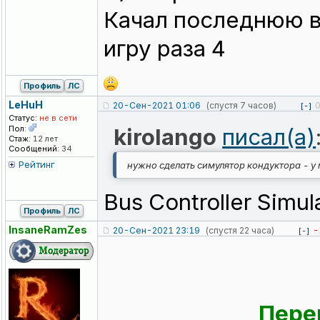
Качал последнюю в
игру раза 4
Профиль
ЛС
LeHuH
20-Сен-2021 01:06
(спустя 7 часов)
[-]
Статус:
не в сети
Пол:
kirolango
писал(а)
Стаж:
12 лет
Сообщений:
34
Рейтинг
нужно сделать симулятор кондуктора - у м
Bus Controller Simu
Профиль
ЛС
InsaneRamZes
20-Сен-2021 23:19
(спустя 22 часа)
-
[-]
Пере