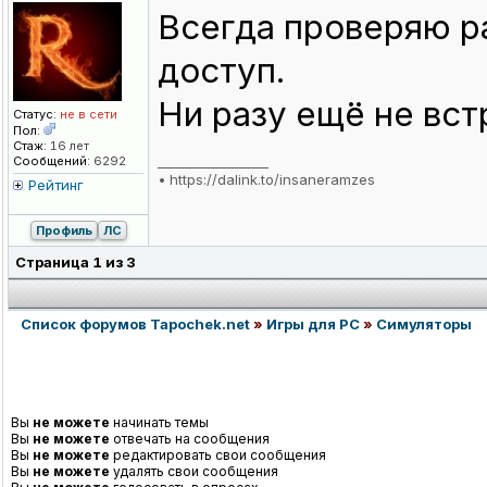
Всегда проверяю р
доступ.
Ни разу ещё не вст
Статус:
не в сети
Пол:
Стаж:
16 лет
Сообщений:
6292
_________________
•
https://dalink.to/insaneramzes
Рейтинг
Профиль
ЛС
Страница
1
из
3
Список форумов Tapochek.net
»
Игры для PC
»
Симуляторы
Вы
не можете
начинать темы
Вы
не можете
отвечать на сообщения
Вы
не можете
редактировать свои сообщения
Вы
не можете
удалять свои сообщения