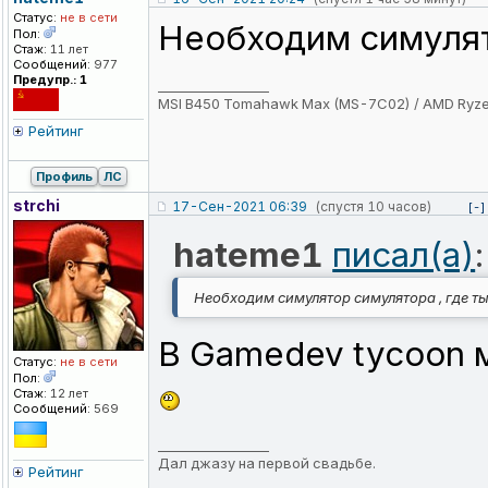
Статус:
не в сети
Необходим симулят
Пол:
Стаж:
11 лет
Сообщений:
977
Предупр.: 1
_________________
MSI B450 Tomahawk Max (MS-7C02) / AMD Ryze
Рейтинг
Профиль
ЛС
strchi
17-Сен-2021 06:39
(спустя 10 часов)
[-]
hateme1
писал(а)
:
Необходим симулятор симулятора , где ты
В Gamedev tycoon 
Статус:
не в сети
Пол:
Стаж:
12 лет
Сообщений:
569
_________________
Дал джазу на первой свадьбе.
Рейтинг