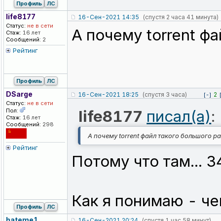
Профиль
ЛС
life8177
16-Сен-2021 14:35
(спустя 2 часа 41 минута)
Статус:
не в сети
А почему torrent ф
Стаж:
16 лет
Сообщений:
2
Рейтинг
Профиль
ЛС
DSarge
16-Сен-2021 18:25
(спустя 3 часа)
2
[-]
Статус:
не в сети
Пол:
life8177
писал(а)
:
Стаж:
16 лет
Сообщений:
298
А почему torrent файл такого большого р
Рейтинг
Потому что там... 
Как я понимаю - че
Профиль
ЛС
hateme1
16-Сен-2021 20:24
(спустя 1 час 58 минут)