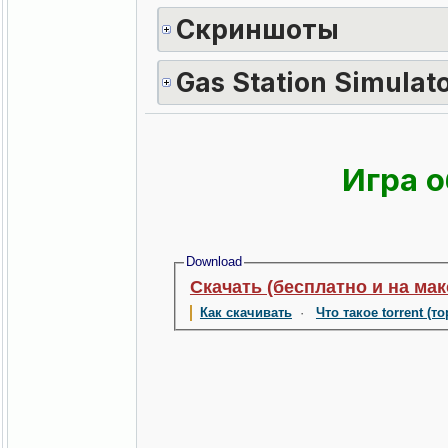
Скриншоты
Gas Station Simulat
Игра о
Download
Скачать (бесплатно и на ма
Как скачивать
·
Что такое torrent (т