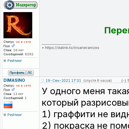
Пере
Статус:
не в сети
_________________
Пол:
•
https://dalink.to/insaneramzes
Стаж:
16 лет
Сообщений:
6292
Рейтинг
Профиль
ЛС
DIMASINO
19-Сен-2021 17:31
(спустя 6 часов)
[-]
Статус:
не в сети
У одного меня така
Пол:
Стаж:
13 лет
Сообщений:
1
который разрисовы
1) граффити не вид
Рейтинг
2) покраска не пом