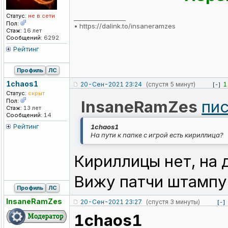
Статус:
не в сети
_________________
Пол:
•
https://dalink.to/insaneramzes
Стаж:
16 лет
Сообщений:
6292
Рейтинг
Профиль
ЛС
1chaos1
20-Сен-2021 23:24
(спустя 5 минут)
1
[-]
Статус:
скрыт
Пол:
InsaneRamZes
пис
Стаж:
13 лет
Сообщений:
14
Рейтинг
1chaos1
На пути к папке с игрой есть кириллица?
Кириллицы нет, на
Вижу патчи штампу
Профиль
ЛС
InsaneRamZes
20-Сен-2021 23:27
(спустя 3 минуты)
[-]
1chaos1