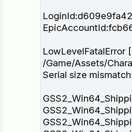
LoginId:d609e9fa
EpicAccountId:fc
LowLevelFatalError 
/Game/Assets/Char
Serial size mismat
GSS2_Win64_Shipp
GSS2_Win64_Shipp
GSS2_Win64_Shipp