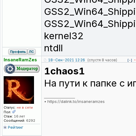
GSS2_Win64_Shipp
GSS2_Win64_Shipp
kernel32
ntdll
Профиль
ЛС
InsaneRamZes
18-Сен-2021 12:26
(спустя 8 часов)
-
[-]
1chaos1
На пути к папке с 
_________________
•
https://dalink.to/insaneramzes
Статус:
не в сети
Пол:
Стаж:
16 лет
Сообщений:
6292
Рейтинг