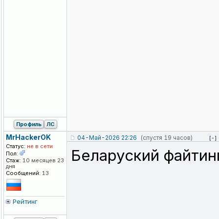
Профиль
ЛС
MrHackerOK
04-Май-2026 22:26
(спустя 19 часов)
[-]
Статус:
не в сети
Беларуский файтинг
Пол:
Стаж:
10 месяцев 23
дня
Сообщений:
13
Рейтинг