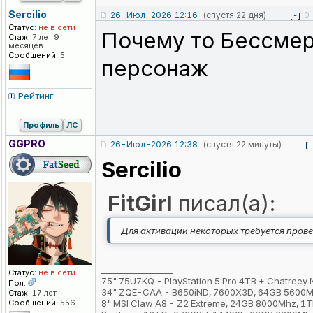
Sercilio
26-Июл-2026 12:16
(спустя 22 дня)
0
[-]
Статус:
не в сети
Почему то Бессмер
Стаж:
7 лет 9
месяцев
Сообщений:
5
персонаж
Рейтинг
Профиль
ЛС
GGPRO
26-Июл-2026 12:38
(спустя 22 минуты)
[-
Sercilio
FitGirl
писал(а):
Для активации некоторых требуется пров
_________________
Статус:
не в сети
75" 75U7KQ - PlayStation 5 Pro 4TB + Chatreey
Пол:
34" ZQE-CAA - B650iND, 7600X3D, 64GB 5600M
Стаж:
17 лет
Сообщений:
556
8" MSI Claw A8 - Z2 Extreme, 24GB 8000Mhz, 1