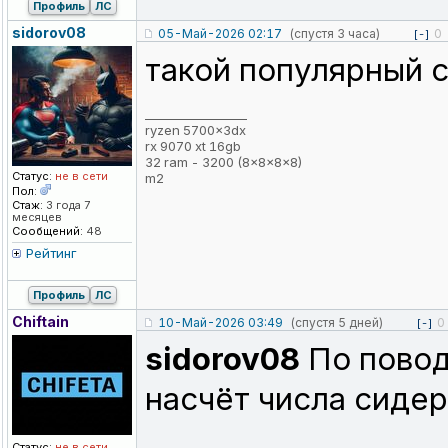
Профиль
ЛС
sidorov08
05-Май-2026 02:17
(спустя 3 часа)
0
[-]
такой популярный с
_________________
ryzen 5700x3dx
rx 9070 xt 16gb
32 ram - 3200 (8x8x8x8)
Статус:
не в сети
m2
Пол:
Стаж:
3 года 7
месяцев
Сообщений:
48
Рейтинг
Профиль
ЛС
Chiftain
10-Май-2026 03:49
(спустя 5 дней)
0
[-]
sidorov08
По повод
насчёт числа сидер
Статус:
не в сети