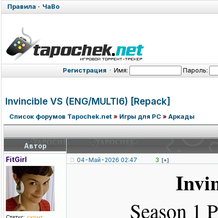
Правила
·
ЧаВо
Регистрация
·
Имя:
Пароль:
Invincible VS (ENG/MULTI6)
[Repack]
Список форумов Tapochek.net
»
Игры для PC
»
Аркады
Автор
FitGirl
04-Май-2026 02:47
3
[+]
Invi
Season 1 
Статус:
скрыт