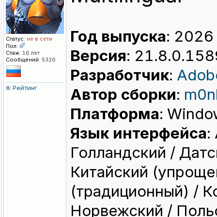
Год выпуска
: 2026
Статус:
не в сети
Пол:
Версия
: 21.8.0.15
Стаж:
16 лет
Сообщений:
5326
Разработчик
:
Adob
Рейтинг
Автор сборки
:
m0n
Платформа
: Windo
Язык интерфейса
:
Голландский / Датс
Китайский (упроще
(традиционный) / К
Норвежский / Польс