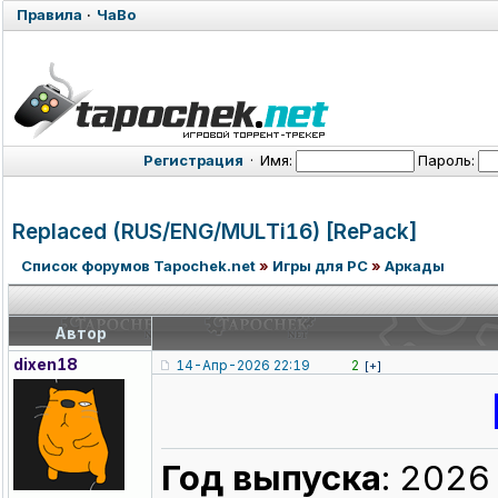
Правила
·
ЧаВо
Регистрация
·
Имя:
Пароль:
Replaced (RUS/ENG/MUL
Ti16) [RePack]
Список форумов Tapochek.net
»
Игры для PC
»
Аркады
Автор
dixen18
14-Апр-2026 22:19
2
[+]
Год выпуска
: 2026