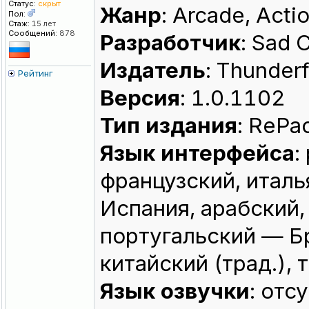
Статус:
скрыт
Жанр
: Arcade, Acti
Пол:
Стаж:
15 лет
Сообщений:
878
Разработчик
: Sad 
Издатель
: Thunderf
Рейтинг
Версия
: 1.0.1102
Тип издания
: RePa
Язык интерфейса
:
французский, италь
Испания, арабский,
португальский — Бр
китайский (трад.),
Язык озвучки
: отс