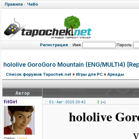
Правила
·
ЧаВо
Регистрация
·
Имя:
Пароль:
hololive GoroGoro Mountain (ENG/MULTI4)
[Rep
Список форумов Tapochek.net
»
Игры для PC
»
Аркады
Автор
FitGirl
01-Авг-2025 20:42
2
[+]
hololive Go
v
Статус:
скрыт