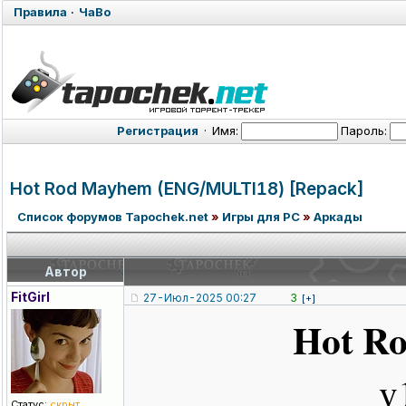
Правила
·
ЧаВо
Регистрация
·
Имя:
Пароль:
Hot Rod Mayhem (ENG/MULTI18
) [Repack]
Список форумов Tapochek.net
»
Игры для PC
»
Аркады
Автор
FitGirl
27-Июл-2025 00:27
3
[+]
Hot R
v
Статус:
скрыт