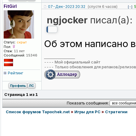
FitGirl
07-Дек-2023 20:32
(спустя 6 часов)
[-]
ngjocker
писал(а):
Об этом написано в
Статус:
скрыт
Пол:
Стаж:
11 лет
Сообщений:
15346
_________________
----
Мой официальный сайт
----
Только обновления для репаков/релизо
Рейтинг
Профиль
ЛС
Страница
1
из
1
Показать сообщения:
Список форумов Tapochek.net
»
Игры для PC
»
Стратегии