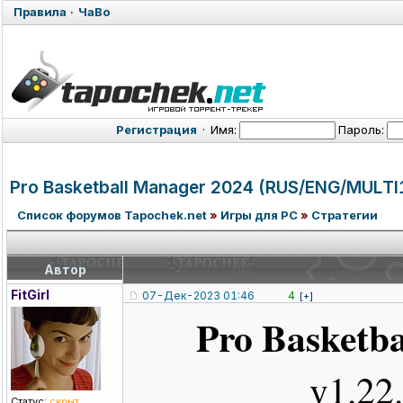
Правила
·
ЧаВо
Регистрация
·
Имя:
Пароль:
Pro Basketball Manager 2024 (RUS/ENG/MUL
TI
Список форумов Tapochek.net
»
Игры для PC
»
Стратегии
Автор
FitGirl
07-Дек-2023 01:46
4
[+]
Pro Basketb
v1.22
Статус:
скрыт