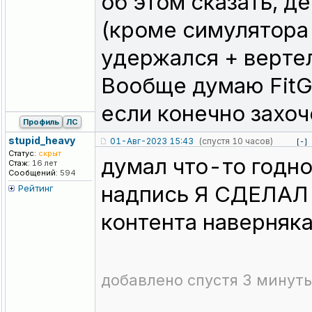
об этом сказать, д
(кроме симулятора 
удержался + вертел
Вообще думаю FitGi
если конечно захоч
Профиль
ЛС
stupid_heavy
01-Авг-2023 15:43
(спустя 10 часов)
[-]
Статус:
скрыт
думал что-то годно
Стаж:
16 лет
Сообщений:
594
надпись Я СДЕЛАЛ
Рейтинг
контента наверняка
добавлено спустя 3 минуты