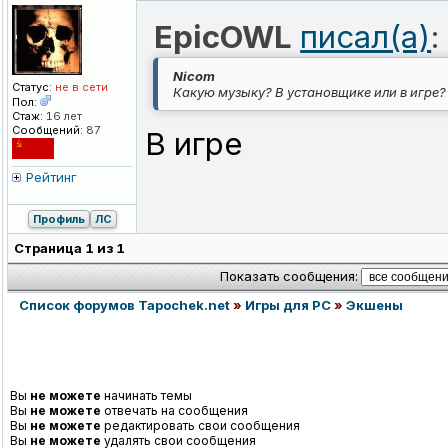
EpicOWL
писал(а)
:
Nicom
Статус:
не в сети
Какую музыку? В установщике или в игре?
Пол:
Стаж:
16 лет
Сообщений:
87
В игре
Рейтинг
Профиль
ЛС
Страница
1
из
1
Показать сообщения:
Список форумов Tapochek.net
»
Игры для PC
»
Экшены
Вы
не можете
начинать темы
Вы
не можете
отвечать на сообщения
Вы
не можете
редактировать свои сообщения
Вы
не можете
удалять свои сообщения