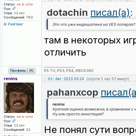
Статус:
не в сети
Пол:
dotachin
писал(а)
:
Стаж:
12 лет
Сообщений:
760
Рейтинг
Это что уже индюшатина на УЕ5 поперла?
там в некоторых иг
отличить
_________________
PS TV, PS3, PS4, XBOX360
Профиль
ЛС
renins
01-Авг-2023 05:24
(спустя 1 час 57 минут)
pahanxcop
писал(а
renins
Краткая оценка возможна, в сравнении с 
Ну иль просто аннотация?
Статус:
не в сети
Пол:
Стаж:
13 лет
Не понял сути воп
Сообщений:
22