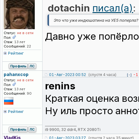
dotachin
писал(а)
:
Это что уже индюшатина на УЕ5 поперла?
Давно уже попёрло
Статус:
не в сети
Пол:
Стаж:
13 лет
Сообщений:
22
Рейтинг
Профиль
ЛС
pahanxcop
01-Авг-2023 00:52
(спустя 4 часа)
-1
[-]
Статус:
не в сети
renins
Пол:
Стаж:
13 лет
Сообщений:
90
Краткая оценка воз
Ну иль просто анно
Рейтинг
_________________
i9 9900, 32 ddr4, RTX 2080Ti
Профиль
ЛС
VladKis
01-Авг-2023 03:27
(спустя 2 часа 35 минут)