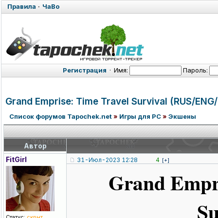
Правила
·
ЧаВо
Регистрация
·
Имя:
Пароль:
Grand Emprise: Time Travel Survival (RUS/ENG
Список форумов Tapochek.net
»
Игры для PC
»
Экшены
Автор
FitGirl
31-Июл-2023 12:28
4
[+]
Grand Empri
Su
Статус:
скрыт