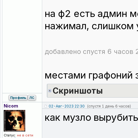
на ф2 есть админ м
нажимал, слишком 
добавлено спустя 6 часов 
местами графоний 
Скриншоты
Профиль
ЛС
Nicom
02-Авг-2023 22:30
(спустя 1 день 6 часов)
как музло вырубить
Статус:
не в сети