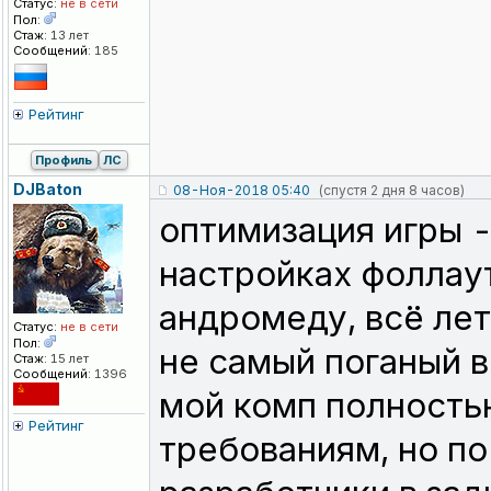
Статус:
не в сети
Пол:
Стаж:
13 лет
Сообщений:
185
Рейтинг
Профиль
ЛС
DJBaton
08-Ноя-2018 05:40
(спустя 2 дня 8 часов)
оптимизация игры 
настройках фоллаут
андромеду, всё лета
Статус:
не в сети
Пол:
не самый поганый в 
Стаж:
15 лет
Сообщений:
1396
мой комп полность
Рейтинг
требованиям, но по