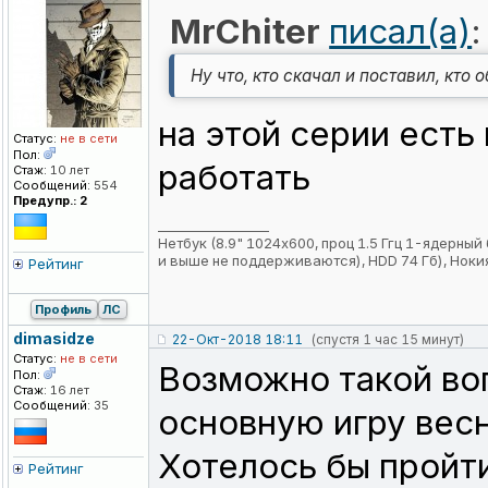
MrChiter
писал(а)
:
Ну что, кто скачал и поставил, кто
на этой серии ест
Статус:
не в сети
Пол:
работать
Стаж:
10 лет
Сообщений:
554
Предупр.: 2
_________________
Нетбук (8.9" 1024x600, проц 1.5 Ггц 1-ядерный 
и выше не поддерживаются), HDD 74 Гб), Нокия 2
Рейтинг
Профиль
ЛС
dimasidze
22-Окт-2018 18:11
(спустя 1 час 15 минут)
Статус:
не в сети
Возможно такой воп
Пол:
Стаж:
16 лет
Сообщений:
35
основную игру весн
Хотелось бы пройти
Рейтинг