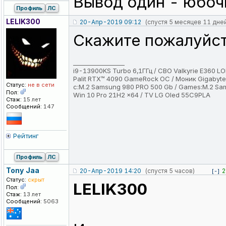
Вывод один - юбоч
Профиль
ЛС
LELIK300
20-Апр-2019 09:12
(спустя 5 месяцев 11 дне
Скажите пожалуйст
_________________
i9-13900KS Turbo 6,1ГГц / CBО Valkyriе Е360 LО
Palit RTX™ 4090 GameRock OC / Моник Gigabyte
Статус:
не в сети
c:M.2 Samsung 980 PRO 500 Gb / Games:M.2 Sam
Пол:
Win 10 Pro 21H2 x64 / TV LG Oled 55C9PLA
Стаж:
15 лет
Сообщений:
147
Рейтинг
Профиль
ЛС
Tony Jaa
20-Апр-2019 14:20
(спустя 5 часов)
2
[-]
Статус:
скрыт
LELIK300
Пол:
Стаж:
13 лет
Сообщений:
5063