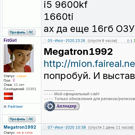
i5 9600kf
1660ti
ах да еще 16гб ОЗ
Профиль
ЛС
FitGirl
05-Июл-2020 23:26
(спустя 8 часов)
[-]
Megatron1992
http://mion.faireal.n
попробуй. И выста
Статус:
скрыт
Пол:
Стаж:
11 лет
_________________
Сообщений:
15351
----
Мой официальный сайт
----
Только обновления для репаков/релизо
Рейтинг
Профиль
ЛС
Megatron1992
07-Июл-2020 10:38
(спустя 1 день 11 часов)
Статус:
не в сети