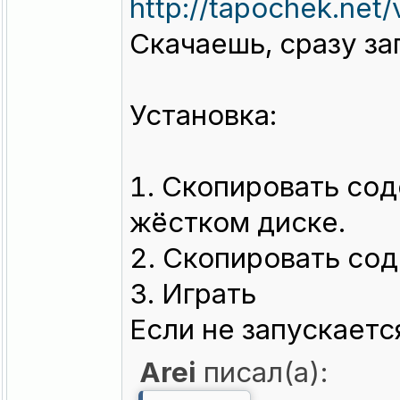
http://tapochek.ne
Скачаешь, сразу за
Установка:
1. Скопировать со
жёстком диске.
2. Скопировать сод
3. Играть
Если не запускаетс
Arei
писал(а):