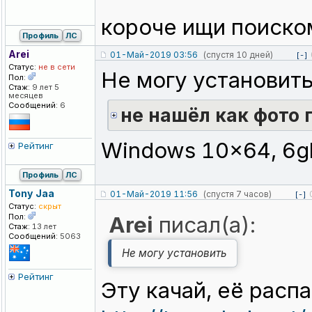
короче ищи поиском
Профиль
ЛС
Arei
01-Май-2019 03:56
(спустя 10 дней)
[-]
Статус:
не в сети
Не могу установит
Пол:
Стаж:
9 лет 5
месяцев
Сообщений:
6
не нашёл как фото
Windows 10x64, 6g
Рейтинг
Профиль
ЛС
Tony Jaa
01-Май-2019 11:56
(спустя 7 часов)
[-]
Статус:
скрыт
Пол:
Arei
писал(а):
Стаж:
13 лет
Сообщений:
5063
Не могу установить
Рейтинг
Эту качай, её расп