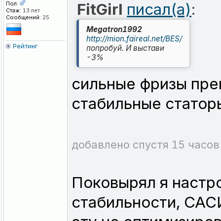
Пол:
FitGirl
писал(а)
:
Стаж:
13 лет
Сообщений:
25
Megatron1992
http://mion.faireal.net/BES/
Рейтинг
попробуй. И выстави
-3%
сильные фризы прек
стабильные статор
добавлено спустя 15 часов
Поковырял я настр
стабильности, САСИ