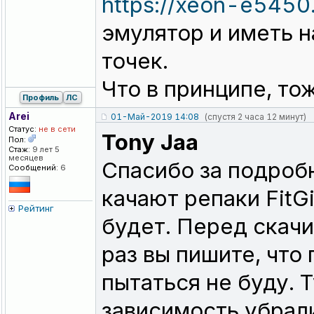
https://xeon-e5450.
эмулятор и иметь н
точек.
Что в принципе, то
Профиль
ЛС
Arei
01-Май-2019 14:08
(спустя 2 часа 12 минут)
Статус:
не в сети
Tony Jaa
Пол:
Стаж:
9 лет 5
месяцев
Спасибо за подробн
Сообщений:
6
качают репаки FitG
Рейтинг
будет. Перед скачи
раз вы пишите, что
пытаться не буду. 
зависимость убрали