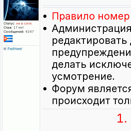
Правило номер 
Статус:
не в сети
Администрация 
Стаж:
17 лет
Сообщений:
4247
редактировать 
Рейтинг
предупреждения
делать исключе
усмотрение.
Форум являетс
происходит тол
1.