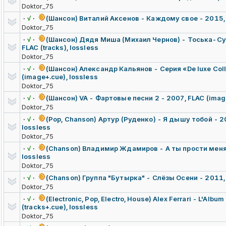
Doktor_75
·
√
·
(Шансон) Виталий Аксенов - Каждому свое - 2015, F
Doktor_75
·
√
·
(Шансон) Дядя Миша (Михаил Чернов) - Тоська-Сук
FLAC (tracks), lossless
Doktor_75
·
√
·
(Шансон) Александр Кальянов - Серия «De luxe Coll
(image+.cue), lossless
Doktor_75
·
√
·
(Шансон) VA - Фартовые песни 2 - 2007, FLAC (image
Doktor_75
·
√
·
(Pop, Chanson) Артур (Руденко) - Я дышу тобой - 20
lossless
Doktor_75
·
√
·
(Chanson) Владимир Ждамиров - А ты прости меня 
lossless
Doktor_75
·
√
·
(Chanson) Группа "Бутырка" - Слёзы Осени - 2011, 
Doktor_75
·
√
·
(Electronic,
Pop, Electro, House) Alex Ferrari - L'Albu
(tracks+.cue), lossless
Doktor_75