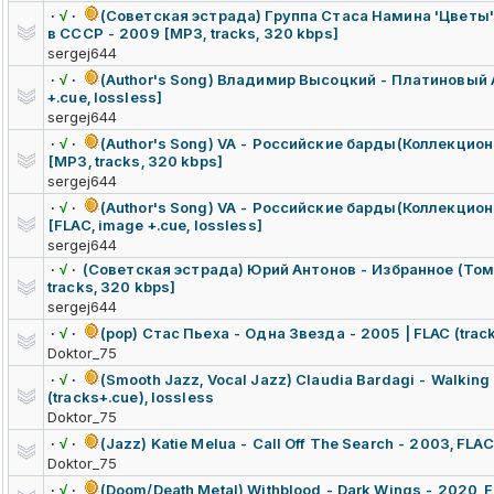
·
√
·
(Советская эстрада) Группа Стаса Намина 'Цветы
в СССР - 2009 [MP3, tracks, 320 kbps]
sergej644
·
√
·
(Author's Song) Владимир Высоцкий - Платиновый 
+.cue, lossless]
sergej644
·
√
·
(Author's Song) VA - Российские барды(Коллекцио
[MP3, tracks, 320 kbps]
sergej644
·
√
·
(Author's Song) VA - Российские барды(Коллекцио
[FLAC, image +.cue, lossless]
sergej644
·
√
·
(Советская эстрада) Юрий Антонов - Избранное (Том 
tracks, 320 kbps]
sergej644
·
√
·
(pop) Стас Пьеха - Одна Звезда - 2005 | FLAC (tracks
Doktor_75
·
√
·
(Smooth Jazz, Vocal Jazz) Claudia Bardagi - Walking
(tracks+.cue), lossless
Doktor_75
·
√
·
(Jazz) Katie Melua - Call Off The Search - 2003, FLAC,
Doktor_75
·
√
·
(Doom/Death Metal) Withblood - Dark Wings - 2020, F