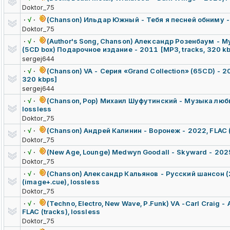
Doktor_75
·
√
·
(Chanson) Ильдар Южный - Тебя я песней обниму -
Doktor_75
·
√
·
(Author's Song, Chanson) Александр Розенбаум - 
(5CD box) Подарочное издание - 2011 [MP3, tracks, 320 k
sergej644
·
√
·
(Chanson) VA - Серия «Grand Collection» (65CD) - 2
320 kbps]
sergej644
·
√
·
(Chanson, Pop) Михаил Шуфутинский - Музыка любви
lossless
Doktor_75
·
√
·
(Chanson) Андрей Калинин - Воронеж - 2022, FLAC (t
Doktor_75
·
√
·
(New Age, Lounge) Medwyn Goodall - Skyward - 2025,
Doktor_75
·
√
·
(Chanson) Александр Кальянов - Русский шансон (2
(image+.cue), lossless
Doktor_75
·
√
·
(Techno, Electro, New Wave, P.Funk) VA -Carl Craig -
FLAC (tracks), lossless
Doktor_75