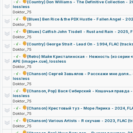
·
√
·
(Country) Don Williams - The Definitive Collection - 2
lossless
Doktor_75
·
√
·
(Blues) Ben Rice & the PDX Hustle - Fallen Angel - 202
Doktor_75
·
√
·
(Blues) Catfish John Tisdell - Rust and Rain - 2025, F
Doktor_75
·
√
·
(Country) George Strait - Lead On - 1994, FLAC (track
Doktor_75
·
√
·
(Retro) Майя Кристалинская - Нежность (из серии 
APE (image+.cue), lossless
Doktor_75
·
√
·
(Chanson) Сергей Завьялов - Расскажи мне доля... -
lossless
Doktor_75
·
√
·
(Chanson, Pop) Вася Сибирский - Кошачья правда - 
lossless
Doktor_75
·
√
·
(Chanson) Крестовый туз - Море Лирика - 2024, FLAC
Doktor_75
·
√
·
(Chanson) Various Artists - Я скучаю - 2023, FLAC (tr
Doktor_75