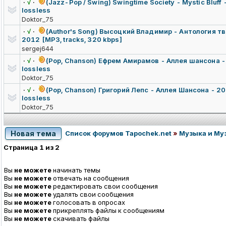
·
√
·
(Jazz-Pop / Swing) Swingtime Society - Mystic Bluff -
lossless
Doktor_75
·
√
·
(Author's Song) Высоцкий Владимир - Антология тв
2012 [MP3, tracks, 320 kbps]
sergej644
·
√
·
(Pop, Chanson) Ефрем Амирамов - Аллея шансона - 2
lossless
Doktor_75
·
√
·
(Pop, Chanson) Григорий Лепс - Аллея Шансона - 201
lossless
Doktor_75
Новая тема
Список форумов Tapochek.net
»
Музыка и Му
Страница
1
из
2
Вы
не можете
начинать темы
Вы
не можете
отвечать на сообщения
Вы
не можете
редактировать свои сообщения
Вы
не можете
удалять свои сообщения
Вы
не можете
голосовать в опросах
Вы
не можете
прикреплять файлы к сообщениям
Вы
не можете
скачивать файлы