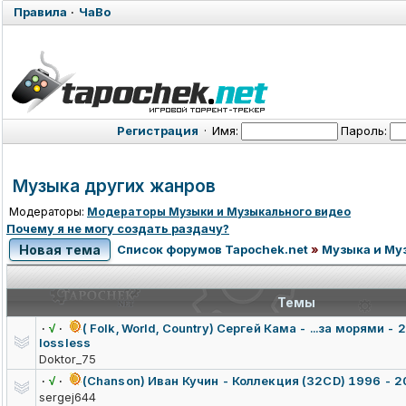
Правила
·
ЧаВо
Регистрация
·
Имя:
Пароль:
Музыка других жанров
Модераторы:
Модераторы Музыки и Музыкального видео
Почему я не могу создать раздачу?
Новая тема
Список форумов Tapochek.net
»
Музыка и Му
Темы
·
√
·
( Folk, World, Country) Сергей Кама - ...за морями - 
lossless
Doktor_75
·
√
·
(Chanson) Иван Кучин - Коллекция (32CD) 1996 - 20
sergej644