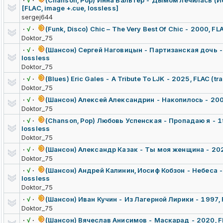
·
√
·
(Chanson, Pop) Инна Вальтер - Дымом лечилась (И
[FLAC, image +.cue, lossless]
sergej644
·
√
·
(Funk, Disco) Chic – The Very Best Of Chic - 2000, FL
Doktor_75
·
√
·
(Шансон) Сергей Наговицын - Партизанская дочь - 2
lossless
Doktor_75
·
√
·
(Blues) Eric Gales - A Tribute To LJK - 2025, FLAC (tr
Doktor_75
·
√
·
(Шансон) Алексей Александрин - Накопилось - 2007,
Doktor_75
·
√
·
(Chanson, Pop) Любовь Успенская - Пропадаю я - 19
lossless
Doktor_75
·
√
·
(Шансон) Александр Казак - Ты моя женщина - 2020,
Doktor_75
·
√
·
(Шансон) Андрей Калинин, Иосиф Кобзон - Небеса - 
lossless
Doktor_75
·
√
·
(Шансон) Иван Кучин - Из Лагерной Лирики - 1997, F
Doktor_75
·
√
·
(Шансон) Вячеслав Анисимов - Маскарад - 2020, FLA