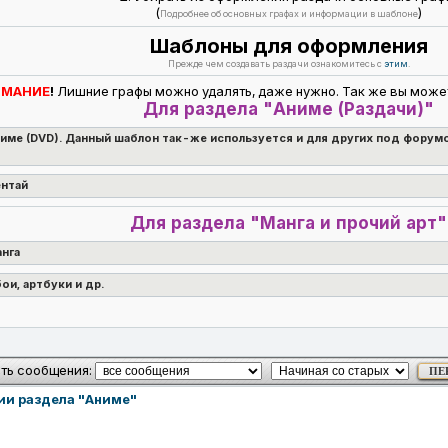
(
)
Подробнее об основных графах и информации в шаблоне
Шаблоны для оформления
Прежде чем создавать раздачи ознакомитесь с
этим
.
ИМАНИЕ
!
Лишние графы можно удалять, даже нужно. Так же вы может
Для раздела "Аниме (Раздачи)"
име (DVD). Данный шаблон так-же используется и для других под форумов
ентай
Для раздела "Манга и прочий арт"
анга
ои, артбуки и др.
ть сообщения:
ии раздела "Аниме"