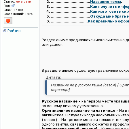
..................................
Название темы
.
Статус:
не в сети
Пол:
..................................
Как получить инфо
Стаж:
17 лет
..................................
Как изготовить ск
Сообщений:
1420
..................................
Откуда мне брать
................................
Как правильно офор
Рейтинг
Раздел аниме предназначен исключительно дл
или удален.
В разделе аниме существуют различные сокра
Цитата:
Название на русском языке (сезон) / Ори
перевода]
Русское название
- на первом месте указыва
по вашему личному усмотрению.
Оригинальное название на латинице
- На в
английское. В случаях когда нескольких инт
(
сезон
) - На третьем месте и только в тех с
одного тайтла, связанного сюжетно и продол
[количество серий или тип]
- Количество се