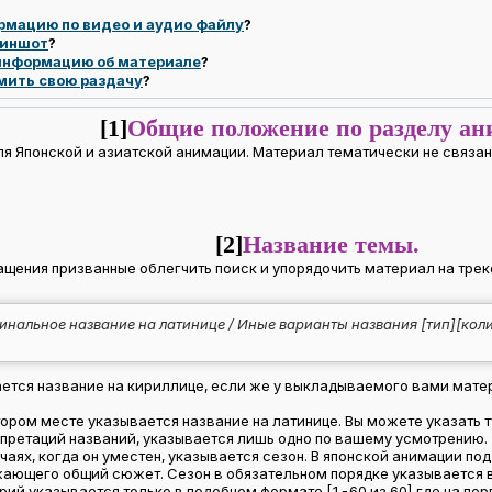
рмацию по видео и аудио файлу
?
риншот
?
 информацию об материале
?
мить свою раздачу
?
[1]
Общие положение по разделу ан
я Японской и азиатской анимации. Материал тематически не связан
[2]
Название темы.
щения призванные облегчить поиск и упорядочить материал на треке
гинальное название на латинице / Иные варианты названия [тип][кол
ется название на кириллице, если же у выкладываемого вами матер
тором месте указывается название на латинице. Вы можете указать ту
ерпретаций названий, указывается лишь одно по вашему усмотрению.
лучаях, когда он уместен, указывается сезон. В японской анимации 
жающего общий сюжет. Сезон в обязательном порядке указывается в
рий указывается только в подобном формате [1-60 из 60] где на пе