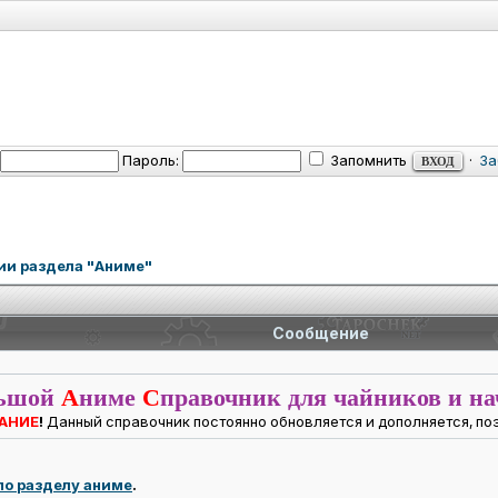
Пароль:
Запомнить
·
За
ии раздела "Аниме"
Сообщение
ьшой
А
ниме
С
правочник для чайников и н
АНИЕ
!
Данный справочник постоянно обновляется и дополняется, по
о разделу аниме
.