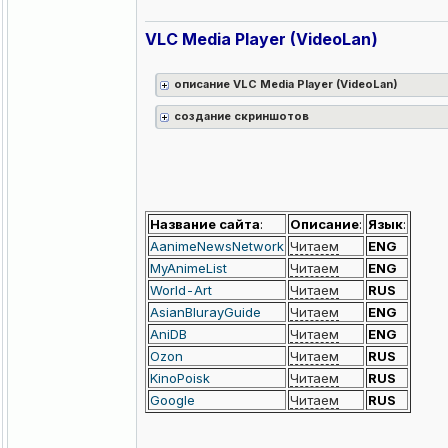
VLC Media Player (VideoLan)
описание VLC Media Player (VideoLan)
создание скриншотов
Название сайта
:
Описание
:
Язык
:
АanimeNewsNetwork
Читаем
ENG
MyAnimeList
Читаем
ENG
World-Art
Читаем
RUS
AsianBlurayGuide
Читаем
ENG
AniDB
Читаем
ENG
Ozon
Читаем
RUS
KinoPoisk
Читаем
RUS
Google
Читаем
RUS