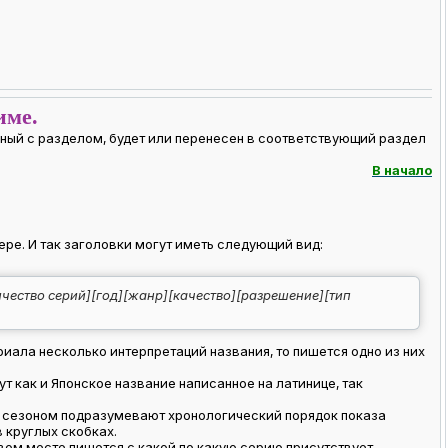
име.
ный с разделом, будет или перенесен в соответствующий раздел
В начало
ре. И так заголовки могут иметь следующий вид:
ичество серий][год][жанр][качество][разрешение][тип
иала несколько интерпретаций названия, то пишется одно из них
т как и Японское название написанное на латинице, так
под сезоном подразумевают хронологический порядок показа
 круглых скобках.
рвом месте пишется с какой по какую серию присутствует