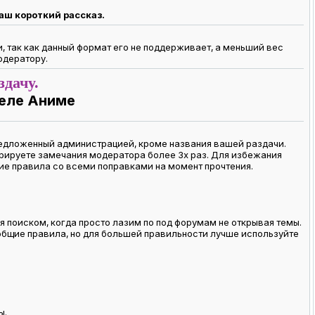
аш короткий рассказ.
, так как данный формат его не поддерживает, а меньший вес
одератору.
дачу.
еле Аниме
редложенный администрацией, кроме названия вашей раздачи.
орируете замечания модератора более 3х раз. Для избежания
ие правила со всеми поправками на момент прочтения.
 поиском, когда просто лазим по под форумам не открывая темы.
 общие правила, но для большей правильности лучше используйте
ы.