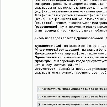
материал в раздаче, на втором же общее кол
указываем тип материала к примеру для полн
[год]
- год указывается только начала трансля
Для фильмов и короткометражных фильмов (ова
[жанр]
- жанр пишется только на кириллице и
[качество]
- пишем качество видео или правил
[разрешение]
- пункт применим только к виде
[тип перевода]
- если присутствует любая ру
Типом перевода является:
Дублированный
--
Дублированный
- на заднем фоне отсутствуе
Многоголосый закадровый
- на заднем фоне
Двухголосый
- на заднем фоне слышно японск
Одноголосый
- применим ко всем видам пере
Субтитры
- тип перевода, когда присутствует
хоть с несуществующей и тд.).
Отсутствует
- данный тип перевода указывае
указывать, если только он соответствует тр
Как получить информацию по видео файлу с
Как получить информацию по видео файлу с п
Как получить информацию по видео файлу с 