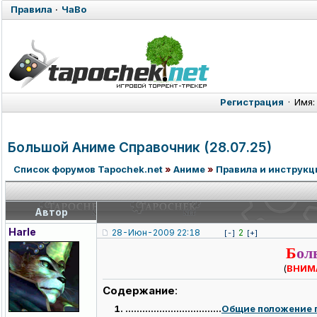
Правила
·
ЧаВо
Регистрация
·
Имя:
Большой Аниме Справочник (28.07.25)
Список форумов Tapochek.net
»
Аниме
»
Правила и инструкц
Автор
Harle
28-Июн-2009 22:18
2
[-]
[+]
Б
ол
(
ВНИМ
Содержание
:
..................................
Общие положение п