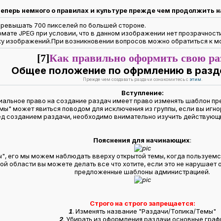
теперь немного о правилах и культуре прежде чем продолжить н
ревышать 700 пикселей по большей стороне.
ате JPEG при условии, что в данном изображении нет прозрачности
ку изображений.При возникновении вопросов можно обратиться к м
[7]
Как правильно оформить свою раз
Общее положение по офрмлению в разд
Прежде чем создавать раздачи ознакомитесь с
этим
.
Вступление:
альное право на создание раздач имеет право изменять шаблон п
ы" может явиться поводом для исключения из группы, если вы игн
ед созданием раздачи, необходимо внимательно изучить действующ
Пояснения для начинающих
:
", его мы можем наблюдать вверху открытой темы, когда пользуемся
й области вы можете делать все что хотите, если это не нарушает
предложенные шаблоны администрацией.
Строго на строго запрещается:
1
. Изменять название "Раздачи/Топика/Темы"
2
. Убирать из оформления раздачи основные граф