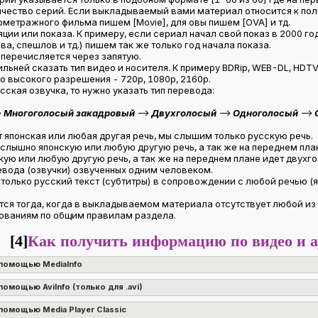
ичество серий. Если выкладываемый вами материал относится к пол
ометражного фильма пишем [Movie], для овы пишем [OVA] и тд.
ции или показа. К примеру, если сериал начал свой показ в 2000 году
, спешлов и тд.) пишем так же только год начала показа.
 перечисляется через запятую.
ьней сказать тип видео и носителя. К примеру BDRip, WEB-DL, HDTVri
о высокого разрешения - 720p, 1080p, 2160p.
сская озвучка, то нужно указать тип перевода:
>
Многоголосый закадровый
-->
Двухголосый
-->
Одноголосый
-->
т японская или любая другая речь, мы слышим только русскую речь.
 слышно японскую или любую другую речь, а так же на переднем пла
ую или любую другую речь, а так же на переднем плане идет двухго
вода (озвучки) озвученных одним человеком.
 только русский текст (субтитры) в сопровождении с любой речью (я
тся тогда, когда в выкладываемом материала отсутствует любой из
ебованиям по общим правилам раздела.
[4]
Как получить информацию по видео и а
 помощью MediaInfo
омощью AviInfo (только для .avi)
помощью Media Player Classic