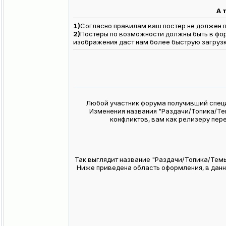
А 
1)
Согласно правилам ваш постер не должен п
2)
Постеры по возможности должны быть в форм
изображения даст нам более быструю загруз
Любой участник форума получивший специ
Изменения названия "Раздачи/Топика/Тем
конфликтов, вам как релизеру пер
Так выглядит название "Раздачи/Топика/Темы
Ниже приведена область оформления, в данно