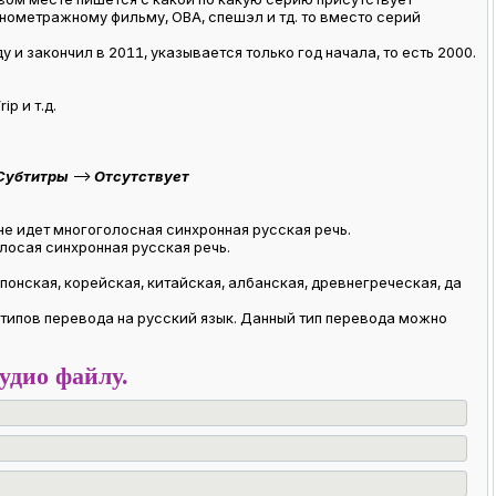
нометражному фильму, ОВА, спешэл и тд. то вместо серий
 и закончил в 2011, указывается только год начала, то есть 2000.
p и т.д.
Субтитры
-->
Отсутствует
не идет многоголосная синхронная русская речь.
лосая синхронная русская речь.
понская, корейская, китайская, албанская, древнегреческая, да
 типов перевода на русский язык. Данный тип перевода можно
удио файлу.