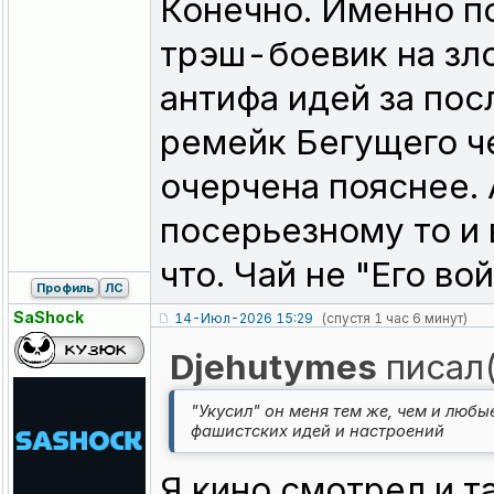
Конечно. Именно по
трэш-боевик на зло
антифа идей за по
ремейк Бегущего ч
очерчена пояснее. 
посерьезному то и 
что. Чай не "Его вой
Профиль
ЛС
SaShock
14-Июл-2026 15:29
(спустя 1 час 6 минут)
Djehutymes
писал(
"Укусил" он меня тем же, чем и люб
фашистских идей и настроений
Я кино смотрел и т