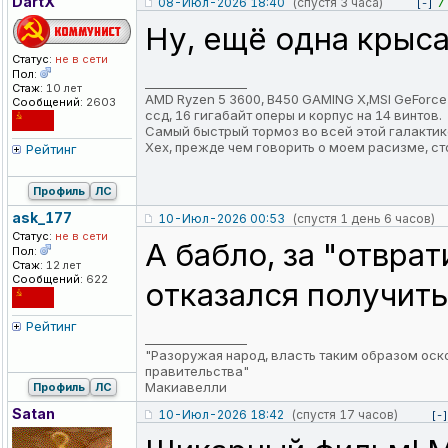
DartX
08-Июл-2026 18:40
(спустя 3 часа)
7
[-]
Ну, ещё одна крыса
Статус:
не в сети
Пол:
_________________
Стаж:
10 лет
AMD Ryzen 5 3600, B450 GAMING X,MSI GeForce RTX
Сообщений:
2603
ссд, 16 гигабайт оперы и корпус на 14 винтов.
Самый быстрый тормоз во всей этой галактик
Хех, прежде чем говорить о моем расизме, ст
Рейтинг
Профиль
ЛС
ask_177
10-Июл-2026 00:53
(спустя 1 день 6 часов)
Статус:
не в сети
А бабло, за "отвра
Пол:
Стаж:
12 лет
Сообщений:
622
отказался получить
Рейтинг
_________________
"Разоружая народ, власть таким образом оско
правительства"
Макиавелли
Профиль
ЛС
Satan
10-Июл-2026 18:42
(спустя 17 часов)
[-]