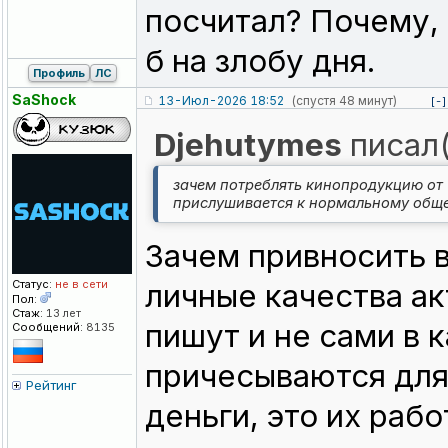
посчитал? Почему, 
б на злобу дня.
Профиль
ЛС
SaShock
13-Июл-2026 18:52
(спустя 48 минут)
[-]
Djehutymes
писал(
зачем потреблять кинопродукцию от 
прислушивается к нормальному обще
Зачем привносить 
Статус:
не в сети
личные качества ак
Пол:
Стаж:
13 лет
пишут и не сами в 
Сообщений:
8135
причесываются для
Рейтинг
деньги, это их рабо