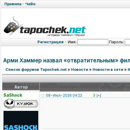
Правила
·
ЧаВо
Регистрация
·
Имя:
Пароль:
Арми Хаммер назвал «отвратительным» филь
Список форумов Tapochek.net
»
Новости
»
Новости в сети
»
Автор
SaShock
08-Июл-2026 04:22
3
[+]