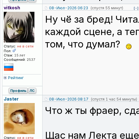
vitkosh
08-Июл-2026 06:23
(спустя 55 минут)
[-]
Ну чё за бред! Чит
каждой сцене, а те
том, что думал?
Статус:
не в сети
Пол:
Стаж:
15 лет
Сообщений:
2537
Рейтинг
Профиль
ЛС
Jaster
08-Июл-2026 08:17
(спустя 1 час 54 минуты)
Что ж ты фраер, сда
Щас нам Лекта еще 
Статус:
не в сети