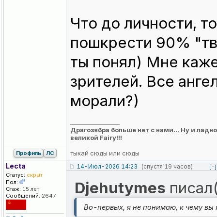
Что до личности, т
пошкрести 90% "тво
ты понял) Мне каже
зрителей. Все анге
морали?)
_________________
Драгозябра больше нет с нами... Ну и ла
великой Fairy!!!
тыкай
сюды
или
сюды
Профиль
ЛС
Lecta
14-Июл-2026 14:23
(спустя 19 часов)
[-]
Статус:
скрыт
Пол:
Djehutymes
писал(
Стаж:
15 лет
Сообщений:
2647
Во-первых, я не понимаю, к чему вы 