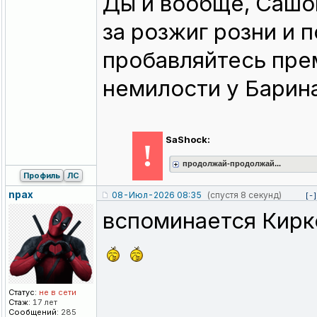
Ды и вообще, Сашок
за розжиг розни и 
пробавляйтесь прем
немилости у Барин
SaShock:
!
продолжай-продолжай...
Профиль
ЛС
npax
08-Июл-2026 08:35
(спустя 8 секунд)
[-]
вспоминается Кирко
Статус:
не в сети
Стаж:
17 лет
Сообщений:
285