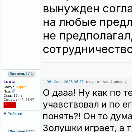
вынужден согл
на любые предл
не предполагал,
сотрудничество
Профиль
ЛС
Lecta
08-Июл-2026 05:27
(спустя 1 час 4 минуты)
Статус:
скрыт
О дааа! Ну как по т
Пол:
Стаж:
15 лет
Сообщений:
2647
учавствовал и по е
понять?! Он то дум
Рейтинг
Золушки играет, а т
Профиль
ЛС