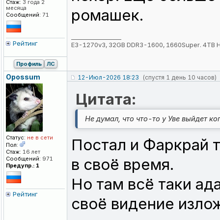
Стаж:
3 года 2
месяца
ромашек.
Сообщений:
71
_________________
Рейтинг
E3-1270v3, 32GB DDR3-1600, 1660Super. 4TB 
Профиль
ЛС
Opossum
12-Июл-2026 18:23
(спустя 1 день 10 часов)
Цитата:
Не думал, что что-то у Уве выйдет ко
Статус:
не в сети
Постал и Фаркрай 
Пол:
Стаж:
16 лет
Сообщений:
971
в своё время.
Предупр.: 1
Но там всё таки ада
Рейтинг
своё видение излож