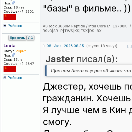
Пол:
"базы" в фильме.. ))
Стаж:
16 лет
Сообщений:
2301
_________________
Рейтинг
ASRock B660M Reptide / Intel Core i7-13700KF /
R9v3|SR-P|TWS|KS|ESX|DS-8X
Профиль
ЛС
Lecta
08-Июл-2026 08:35
(спустя 18 минут)
[-]
Статус:
скрыт
Пол:
Jaster
писал(а):
Стаж:
15 лет
Сообщений:
2647
Щас нам Лекта еще раз объяснит что 
Рейтинг
Джестер, хочешь п
гражданин. Хочешь 
Я лучше чем в Кин 
смогу.