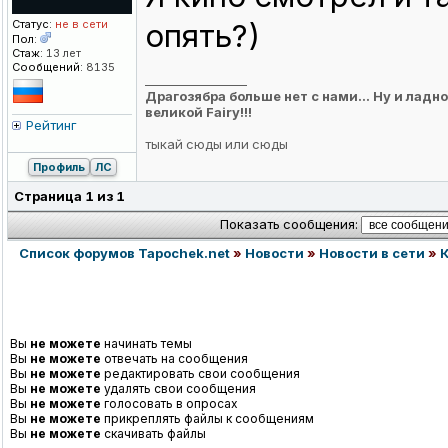
Статус:
не в сети
опять?)
Пол:
Стаж:
13 лет
Сообщений:
8135
_________________
Драгозябра больше нет с нами... Ну и ла
великой Fairy!!!
Рейтинг
тыкай
сюды
или
сюды
Профиль
ЛС
Страница
1
из
1
Показать сообщения:
Список форумов Tapochek.net
»
Новости
»
Новости в сети
»
Вы
не можете
начинать темы
Вы
не можете
отвечать на сообщения
Вы
не можете
редактировать свои сообщения
Вы
не можете
удалять свои сообщения
Вы
не можете
голосовать в опросах
Вы
не можете
прикреплять файлы к сообщениям
Вы
не можете
скачивать файлы