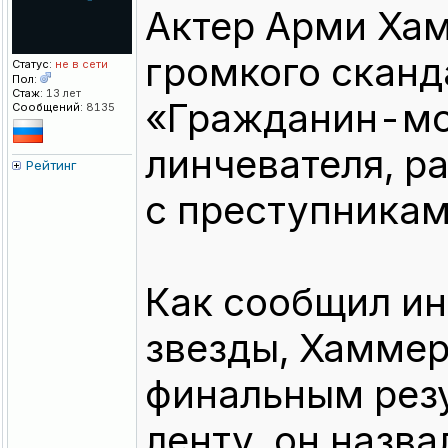
Актер Арми Хам
громкого сканд
Статус:
не в сети
Пол:
Стаж:
13 лет
«Гражданин-мст
Сообщений:
8135
линчевателя, р
Рейтинг
с преступника
Как сообщил ин
звезды, Хаммер
финальным резу
ленту, он назва