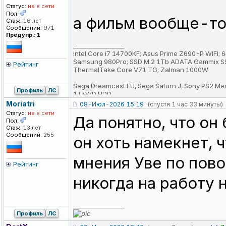
Статус:
не в сети
Пол:
а фильм вообще-то
Стаж:
16 лет
Сообщений:
971
Предупр.: 1
_________________
Intel Core i7 14700KF; Asus Prime Z690-P WIFI
Samsung 980Pro; SSD M.2 1Tb ADATA Gammix S5
Рейтинг
ThermalTake Core V71 TG; Zalman 1000W
Sega Dreamcast EU, Sega Saturn J, Sony PS2 Me
Профиль
ЛС
1T+WD HDD
Moriatri
08-Июл-2026 15:19
(спустя 1 час 33 минуты)
Статус:
не в сети
Да понятно, что он
Пол:
Стаж:
13 лет
Сообщений:
255
он хоть намекнет,
мнения Уве по пово
Рейтинг
никогда на работу 
_________________
Профиль
ЛС