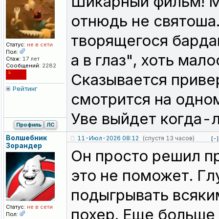
Шикарный фильм! М
отнюдь не святоша.
творящегося бардак
Статус:
не в сети
Пол:
а в глаз", хоть мал
Стаж:
17 лет
Сообщений:
2282
Сказывается приве
Рейтинг
смотрится на одном
Уве выйдет когда-л
Профиль
ЛС
Волшебник
11-Июл-2026 08:12
(спустя 13 часов)
[-]
Зорандер
Он просто решил пр
это не поможет. Гл
подыгрывать всяки
Статус:
не в сети
похер. Еще больше 
Пол: