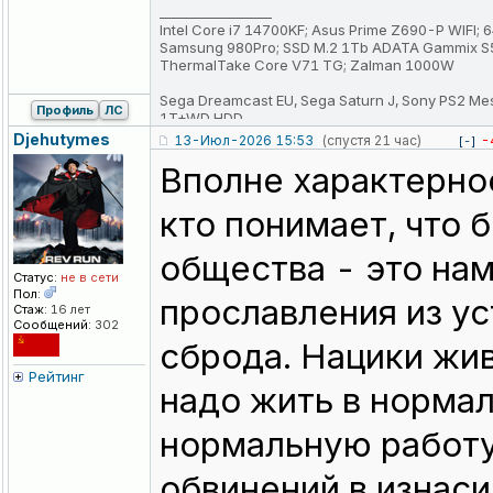
_________________
Intel Core i7 14700KF; Asus Prime Z690-P WIFI
Samsung 980Pro; SSD M.2 1Tb ADATA Gammix S5
ThermalTake Core V71 TG; Zalman 1000W
Sega Dreamcast EU, Sega Saturn J, Sony PS2 Me
Профиль
ЛС
1T+WD HDD
Djehutymes
13-Июл-2026 15:53
(спустя 21 час)
-
[-]
Вполне характерное
кто понимает, что 
общества - это на
Статус:
не в сети
Пол:
прославления из ус
Стаж:
16 лет
Сообщений:
302
сброда. Нацики жив
Рейтинг
надо жить в норма
нормальную работу
обвинений в изнаси