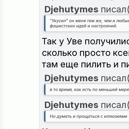
Djehutymes
писал(
"Укусил" он меня тем же, чем и люб
фашистских идей и настроений.
Так у Уве получили
сколько просто кс
там еще пилить и п
Djehutymes
писал(
в то время, как есть по меньшей ме
Djehutymes
писал(
Но думать и прощаться с иллюзиями 