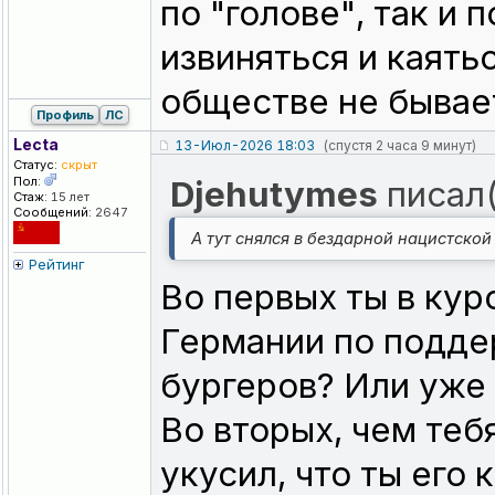
по "голове", так и 
извиняться и каять
обществе не бывае
Профиль
ЛС
Lecta
13-Июл-2026 18:03
(спустя 2 часа 9 минут)
Статус:
скрыт
Пол:
Djehutymes
писал(
Стаж:
15 лет
Сообщений:
2647
А тут снялся в бездарной нацистской
Рейтинг
Во первых ты в курс
Германии по подде
бургеров? Или уже 
Во вторых, чем теб
укусил, что ты ег