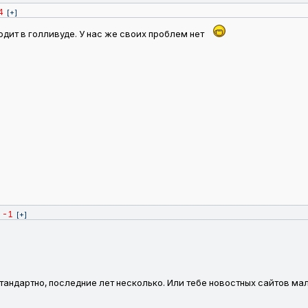
4
[+]
одит в голливуде. У нас же своих проблем нет
-1
[+]
андартно, последние лет несколько. Или тебе новостных сайтов мало