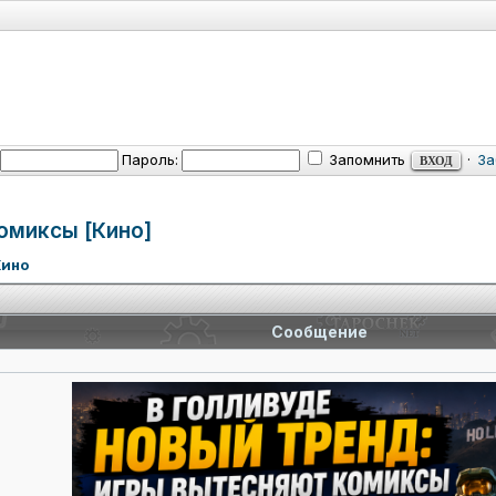
Пароль:
Запомнить
·
За
омиксы [Кино]
Кино
Сообщение