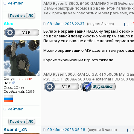
Рейтинг
AMD Ryzen 5 3600, B450 GAMING X,MSI GeForce RTX
Самый быстрый тормоз во всей этой галактик
Хех, прежде чем говорить о моем расизме, ст
Профиль
ЛС
Alex
08-Июл-2026 22:37
(спустя 3 часа)
-
[-]
Была же экранизация HALO, ну первый сезон но
со вселенной поверхностно мне прям зашло к 
По итогу еще вполне себе не плохой сериал з
Можно экранизацию МЭ сделать там уже сами 
Короче экранизации игр это тяжело.
_________________
AMD Ryzen 5600, RAM 16 GB, RTX5060ti MSI Gam
Статус:
не в сети
PS3 CECH-2008A 500 GB + external HDD 500 GB
Пол:
Стаж:
12 лет
Сообщений:
1299
Рейтинг
Профиль
ЛС
Ksandr_ZN
09-Июл-2026 05:18
(спустя 6 часов)
[-]