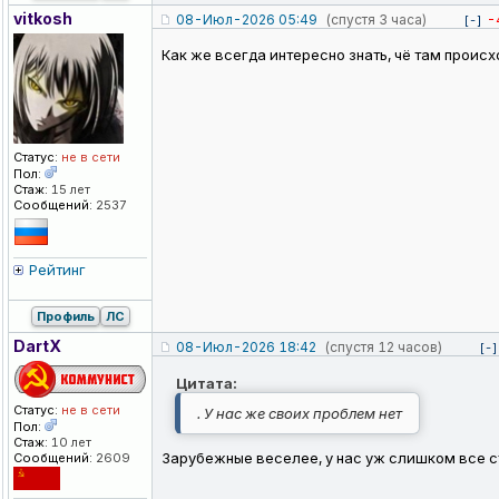
vitkosh
08-Июл-2026 05:49
(спустя 3 часа)
-
[-]
Как же всегда интересно знать, чё там происх
Статус:
не в сети
Пол:
Стаж:
15 лет
Сообщений:
2537
Рейтинг
Профиль
ЛС
DartX
08-Июл-2026 18:42
(спустя 12 часов)
[-]
Цитата:
Статус:
не в сети
. У нас же своих проблем нет
Пол:
Стаж:
10 лет
Зарубежные веселее, у нас уж слишком все ст
Сообщений:
2609
_________________