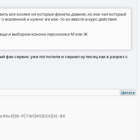
вить все косяки на которые фанаты давили, но как чел который
о вселенной и нужно же как-то их ввести в курс действия.
 еще и выбором канона персонажа М или Ж.
чий фан сервис уже поглотили и сериал ну писец как в разрез с
Цитата
Moza R9v3|SR-P|TWS|KS|ESX|DS-8X