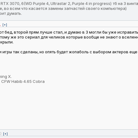
 3070, 6(WD Purple 4, Ultrastar 2, Purple 4 in progress) тб на 3 винт
е, во всем что касается замены запчастей своего компьютера)
оит думать.
1
[+]
т бед, второй прям лучше стал, и думаю в 3 могли бы уже исправить
тому же это сериал для челиков которые вообще не знают о вселенно
акрыли.
игры так сделаны, но опять будет жопаболь с выбором актеров еще
ing X.
 CFW Habib 4.65 Cobra
0
[+]