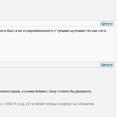
Цитата
он и был, а не осовремененного с тупыми шутками. Но как сега
Цитата
 режиссеров, хз кому Комикс Зону стоило бы доверить.
ах + 950 гб ссд, 16 гигабайт оперы и корпус на 14 винтов.