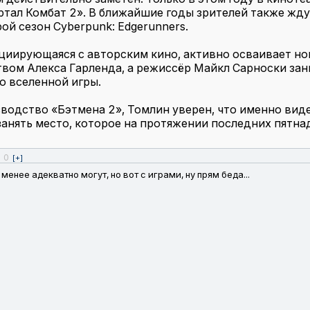
ртал Комбат 2». В ближайшие годы зрителей также ждут
орой сезон Cyberpunk: Edgerunners.
циирующаяся с авторским кино, активно осваивает но
твом Алекса Гарленда, а режиссёр Майкл Сарноски зани
 вселенной игры.
одство «Бэтмена 2», Томлин уверен, что именно вид
занять место, которое на протяжении последних пятн
0
]
[+]
енее адекватно могут, но вот с играми, ну прям беда...