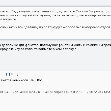
он нот бед, второй прям лучше стал, и думаю в 3 могли бы уже испра
ям зашло к тому же это сериал для челиков которые вообще не знают 
ал закрыли.
ами игры так сделаны, но опять будет жопаболь с выбором актеров
о делали не для фанатов, потому как фанаты и книги и комиксы и про
рвую книгу по хало, то поймете о чем я толкую.
0
[-]
[+]
анатов комиксов. Ваш Кэп.
 / DDR4-32gb-4000 mhz / RTX 4070 Super / Quest 2 / PS5 / 38.5"2K / 