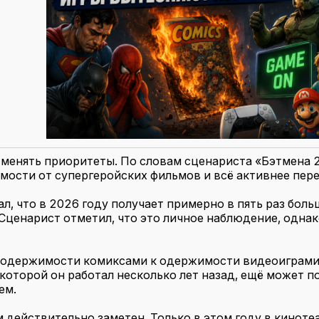
менять приоритеты. По словам сценариста «Бэтмена 
мости от супергеройских фильмов и всё активнее пер
л, что в 2026 году получает примерно в пять раз бол
 Сценарист отметил, что это личное наблюдение, одн
 одержимости комиксами к одержимости видеоиграми»
которой он работал несколько лет назад, ещё может по
ем.
 действительно заметен. Только в этом году в кинот