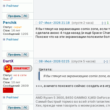
Рейтинг
Профиль
ЛС
Perchik
07-Июл-2026 21:18
(спустя 2 часа)
1
[-]
Статус:
скрыт
Я бы глянул на экранизацию comix zone, если 
Стаж:
16 лет
сделала анонс 4 года назад (и ещё Space Chan
Сообщений:
1205
Похоже что на эти экранизации положили болт в
Рейтинг
Профиль
ЛС
DartX
08-Июл-2026 02:25
(спустя 5 часов)
[-]
Цитата:
Статус:
не в сети
Я бы глянул на экранизацию comix zone, е
Пол:
Стаж:
10 лет
+++, а ничего похожего сейчас создать и в иг
Сообщений:
2609
_________________
Рейтинг
AMD Ryzen 5 3600, B450 GAMING X,MSI GeForce RTX
Самый быстрый тормоз во всей этой галактик
Хех, прежде чем говорить о моем расизме, ст
Профиль
ЛС