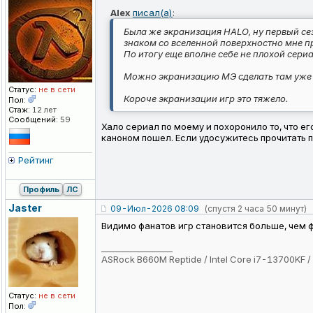
Alex
писал(а)
:
Была же экранизация HALO, ну первый сез
знаком со вселенной поверхностно мне пр
По итогу еще вполне себе не плохой сери
Можно экранизацию МЭ сделать там уже с
Статус:
не в сети
Короче экранизации игр это тяжело.
Пол:
Стаж:
12 лет
Сообщений:
59
Хало сериал по моему и похоронило то, что ег
каноном пошел. Если удосужитесь прочитать пе
Рейтинг
Профиль
ЛС
Jaster
09-Июл-2026 08:09
(спустя 2 часа 50 минут)
Видимо фанатов игр становится больше, чем ф
_________________
ASRock B660M Reptide / Intel Core i7-13700KF
Статус:
не в сети
Пол: