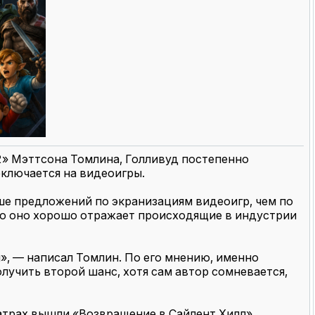
2» Мэттсона Томлина, Голливуд постепенно
еключается на видеоигры.
ьше предложений по экранизациям видеоигр, чем по
ако оно хорошо отражает происходящие в индустрии
, — написал Томлин. По его мнению, именно
лучить второй шанс, хотя сам автор сомневается,
еатрах вышли «Возвращение в Сайлент Хилл»,