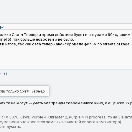
[+]
только Скетч Тёрнер и время действия будет в антураже 90-х, каким 
nel 5), так больше новостей и не было.
 итоге, так как сега теперь анонсировала фильм по streets of rage.
0
[+]
сли только Скетч Тёрнер
рах то не могут. А учитывая тренды современного кино, и ещё живых
 3070, 6(WD Purple 4, Ultrastar 2, Purple 4 in progress) тб на 3 винт
е, во всем что касается замены запчастей своего компьютера)
оит думать.