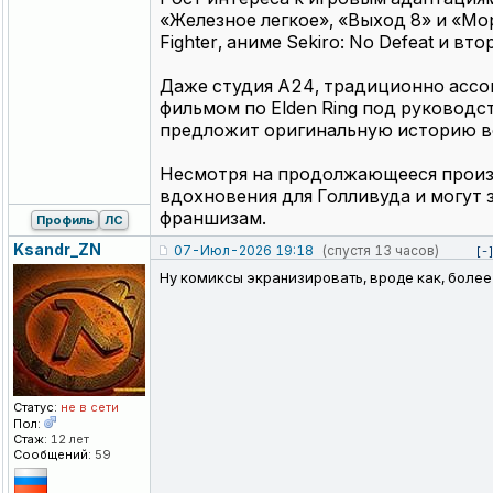
«Железное легкое», «Выход 8» и «Мо
Fighter, аниме Sekiro: No Defeat и вт
Даже студия A24, традиционно ассо
фильмом по Elden Ring под руководс
предложит оригинальную историю во
Несмотря на продолжающееся произв
вдохновения для Голливуда и могут 
франшизам.
Профиль
ЛС
Ksandr_ZN
07-Июл-2026 19:18
(спустя 13 часов)
[-
Ну комиксы экранизировать, вроде как, более м
Статус:
не в сети
Пол:
Стаж:
12 лет
Сообщений:
59