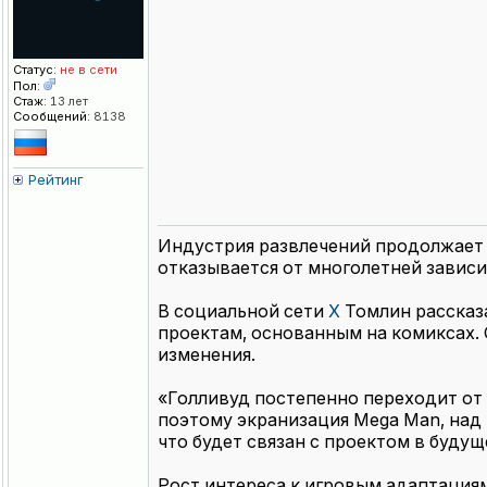
Статус:
не в сети
Пол:
Стаж:
13 лет
Сообщений:
8138
Рейтинг
Индустрия развлечений продолжает 
отказывается от многолетней зависи
В социальной сети
X
Томлин рассказа
проектам, основанным на комиксах.
изменения.
«Голливуд постепенно переходит от
поэтому экранизация Mega Man, над 
что будет связан с проектом в будущ
Рост интереса к игровым адаптациям