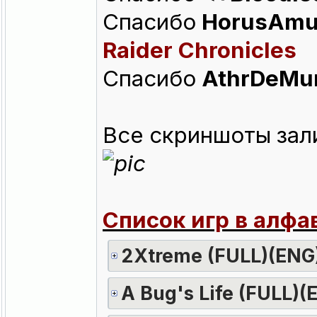
Спасибо
HorusAmu
Raider Chronicles
Спасибо
AthrDeMur
Все скриншоты зали
Список игр в алф
2Xtreme (FULL)(ENG
A Bug's Life (FULL)(