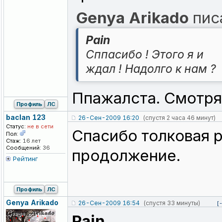
Genya Arikado
писа
Pain
Сппасибо ! Этого я и
ждал ! Надолго к нам ?
Ппажалста. Смотря 
Профиль
ЛС
baclan 123
26-Сен-2009 16:20
(спустя 2 часа 46 минут)
Статус:
не в сети
Спасибо толковая 
Пол:
Стаж:
16 лет
Сообщений:
36
продолжение.
Рейтинг
Профиль
ЛС
Genya Arikado
26-Сен-2009 16:54
(спустя 33 минуты)
[
Pain