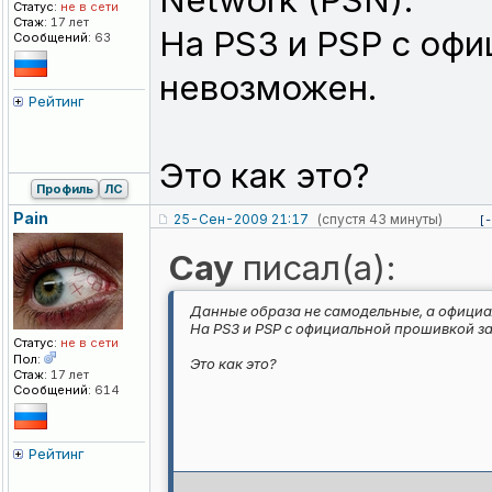
Network (PSN).
Статус:
не в сети
Стаж:
17 лет
На PS3 и PSP с оф
Сообщений:
63
невозможен.
Рейтинг
Это как это?
Профиль
ЛС
Pain
25-Сен-2009 21:17
(спустя 43 минуты)
[-
Cay
писал(а):
Данные образа не самодельные, а официал
На PS3 и PSP с официальной прошивкой з
Статус:
не в сети
Пол:
Это как это?
Стаж:
17 лет
Сообщений:
614
Рейтинг