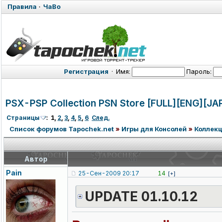
Правила
·
ЧаВо
Регистрация
·
Имя:
Пароль:
PSX-PSP Collection PSN Store [FULL][ENG][JA
Страницы
:
1
,
2
,
3
,
4
,
5
,
6
След.
Список форумов Tapochek.net
»
Игры для Консолей
»
Коллекц
Автор
Pain
25-Сен-2009 20:17
14
[+]
UPDATE 01.10.12