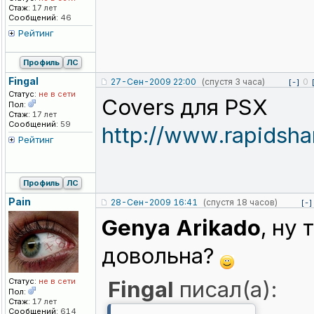
Стаж:
17 лет
Сообщений:
46
Рейтинг
Профиль
ЛС
Fingal
27-Сен-2009 22:00
(спустя 3 часа)
0
[-]
Статус:
не в сети
Covers для PSX
Пол:
Стаж:
17 лет
Сообщений:
59
http://www.rapidsh
Рейтинг
Профиль
ЛС
Pain
28-Сен-2009 16:41
(спустя 18 часов)
[-]
Genya Arikado
, ну
довольна?
Статус:
не в сети
Fingal
писал(а):
Пол:
Стаж:
17 лет
Сообщений:
614