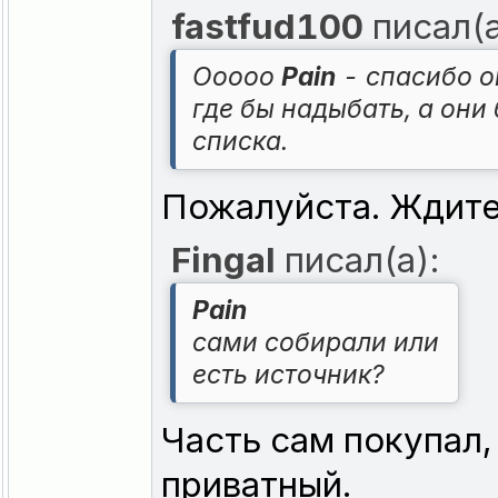
fastfud100
писал(а
Ооооо
Pain
- спасибо о
где бы надыбать, а он
списка.
Пожалуйста. Ждит
Fingal
писал(а):
Pain
сами собирали или
есть источник?
Часть сам покупал,
приватный.