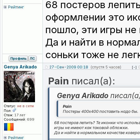
68 постеров лепить
Рейтинг
оформлении это ико
пошло, эти игры не
Да и найти в норма
соньки тоже не легк
Профиль
ЛС
Genya Arikado
27-Сен-2009 00:18
(спустя 5 часов)
[-]
Pain
писал(а):
Genya Arikado
писал(а)
Статус:
не в сети
Pain
Пол:
Постеры 400x400 поставить надо бы.
Стаж:
17 лет
Сообщений:
699
68 постеров лепить? Те иконки что исполь
игры не имеют как таковой обложки.
Да и найти в нормальном качестве ковера с
Рейтинг