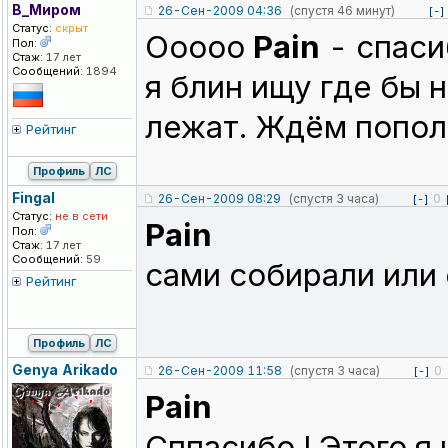
В_Миром
26-Сен-2009 04:36
(спустя 46 минут)
[-]
Статус:
скрыт
Ооооо
Pain
- спаси
Пол:
Стаж:
17 лет
Сообщений:
1894
я блин ищу где бы 
лежат. Ждём попол
Рейтинг
Профиль
ЛС
Fingal
26-Сен-2009 08:29
(спустя 3 часа)
0
[-]
Статус:
не в сети
Pain
Пол:
Стаж:
17 лет
Сообщений:
59
сами собирали или 
Рейтинг
Профиль
ЛС
Genya Arikado
26-Сен-2009 11:58
(спустя 3 часа)
0
[-]
Pain
Сппасибо ! Этого я 