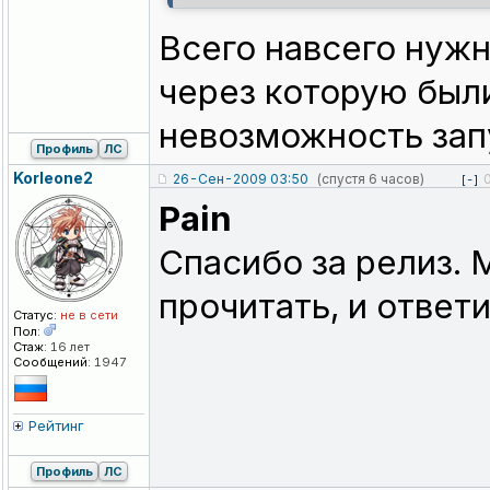
Всего навсего нужн
через которую были
невозможность зап
Профиль
ЛС
Korleone2
26-Сен-2009 03:50
(спустя 6 часов)
[-]
Pain
Спасибо за релиз.
прочитать, и ответи
Статус:
не в сети
Пол:
Стаж:
16 лет
Сообщений:
1947
Рейтинг
Профиль
ЛС