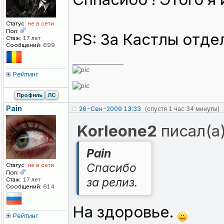
Статус:
не в сети
Пол:
PS: За Кастлы отде
Стаж:
17 лет
Сообщений:
699
_________________
Рейтинг
Профиль
ЛС
Pain
26-Сен-2009 13:33
(спустя 1 час 34 минуты)
Korleone2
писал(а)
Pain
Спасибо
Статус:
не в сети
Пол:
за релиз.
Стаж:
17 лет
Сообщений:
614
На здоровье.
Рейтинг