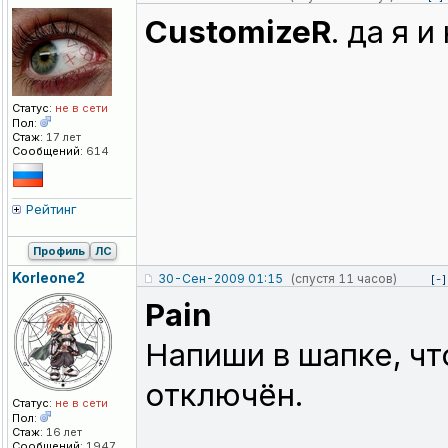
CustomizeR
. да я 
Статус:
не в сети
Пол:
Стаж:
17 лет
Сообщений:
614
Рейтинг
Профиль
ЛС
Korleone2
30-Сен-2009 01:15
(спустя 11 часов)
[-]
Pain
Напиши в шапке, чт
отключён.
Статус:
не в сети
Пол:
Стаж:
16 лет
Сообщений:
1947