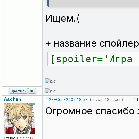
Ищем.(
+ название спойлер
[spoiler="Игра 
_________________
Профиль
ЛС
Aschen
27-Сен-2009 18:57
(спустя 18 часов)
[-]
Огромное спасибо з
Статус:
не в сети