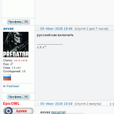
Профиль
ЛС
axvax
05-Июн-2026 19:46
(спустя 2 дня 7 часов)
русский как включить
_________________
x.X.x™
Статус:
не в сети
Пол:
Стаж:
14 лет
Сообщений:
16
Рейтинг
Профиль
ЛС
EpicOWL
05-Июн-2026 19:49
(спустя 2 минуты)
[-]
axvax
писал(а)
: