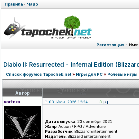
Правила
·
ЧаВо
Регистрация
·
Имя:
Diablo II: Resurrected - Infernal Edition (Blizza
Список форумов Tapochek.net
»
Игры для PC
»
Ролевые игры
Автор
vortexx
03-Июн-2026 12:24
3
[+]
Дата выпуска
: 23 сентября 2021
Жанр
: Action / RPG / Adventure
Разработчик
: Blizzard Entertainment
Издатель
: Blizzard Entertainment