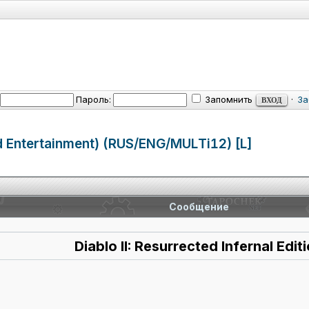
Пароль:
Запомнить
·
За
rd Entertainmen
t) (RUS/ENG/MUL
Ti12) [L]
Сообщение
Diablo II: Resurrected Infernal Edit