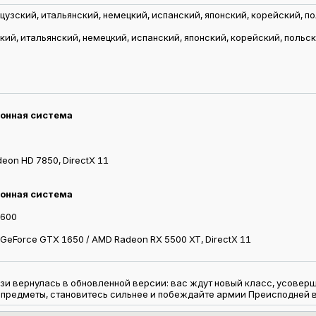
нцузский, итальянский, немецкий, испанский, японский, корейский, п
ский, итальянский, немецкий, испанский, японский, корейский, польс
ионная система
eon HD 7850, DirectX 11
ионная система
2600
 GeForce GTX 1650 / AMD Radeon RX 5500 XT, DirectX 11
и вернулась в обновленной версии: вас ждут новый класс, усоверш
 предметы, становитесь сильнее и побеждайте армии Преисподней в