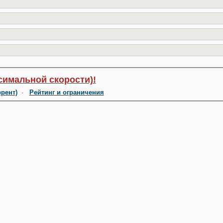
симальной скорости)!
ррент)
·
Рейтинг и ограничения