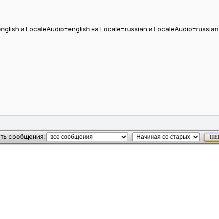
nglish и LocaleAudio=english на Locale=russian и LocaleAudio=russia
ть сообщения: