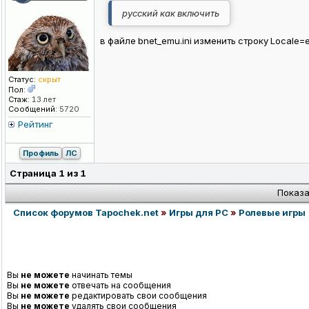
русский как включить
в файле bnet_emu.ini изменить строку Locale=e
Статус:
скрыт
Пол:
Стаж:
13 лет
Сообщений:
5720
Рейтинг
Профиль
ЛС
Страница
1
из
1
Показа
Список форумов Tapochek.net
»
Игры для PC
»
Ролевые игры
Вы
не можете
начинать темы
Вы
не можете
отвечать на сообщения
Вы
не можете
редактировать свои сообщения
Вы
не можете
удалять свои сообщения