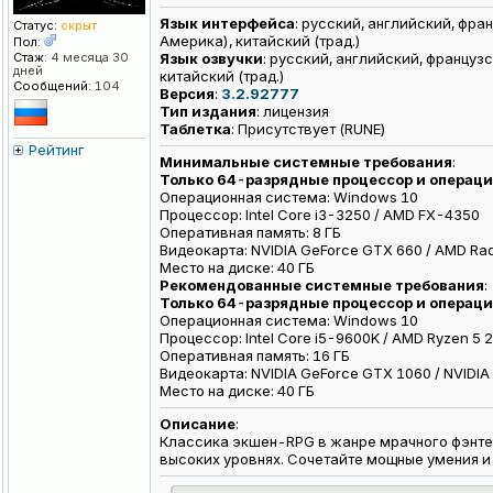
Язык интерфейса
: русский, английский, фра
Статус:
скрыт
Америка), китайский (трад.)
Пол:
Стаж:
4 месяца 30
Язык озвучки
: русский, английский, француз
дней
китайский (трад.)
Сообщений:
104
Версия
:
3.2.92777
Тип издания
: лицензия
Таблeтка
: Присутствует (RUNE)
Рейтинг
Минимальные системные требования
:
Только 64-разрядные процессор и операц
Операционная система: Windows 10
Процессор: Intel Core i3-3250 / AMD FX-4350
Оперативная память: 8 ГБ
Видеокарта: NVIDIA GeForce GTX 660 / AMD Rad
Место на диске: 40 ГБ
Рекомендованные системные требования
:
Только 64-разрядные процессор и операц
Операционная система: Windows 10
Процессор: Intel Core i5-9600K / AMD Ryzen 5 
Оперативная память: 16 ГБ
Видеокарта: NVIDIA GeForce GTX 1060 / NVIDIA
Место на диске: 40 ГБ
Описание
:
Классика экшен-RPG в жанре мрачного фэнтез
высоких уровнях. Сочетайте мощные умения и