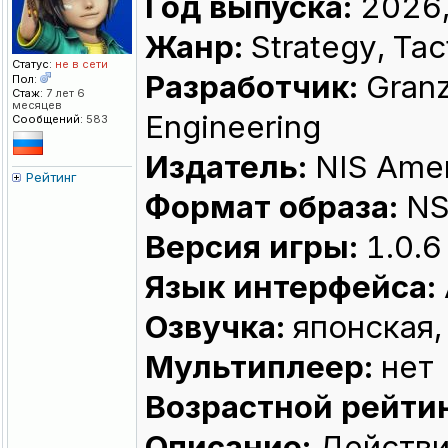
Год выпуска:
2026,
Жанр:
Strategy, Tact
Статус:
не в сети
Разработчик:
Granze
Пол:
Стаж:
7 лет 6
месяцев
Engineering
Сообщений:
583
Издатель:
NIS Amer
Рейтинг
Формат образа:
NS
Версия игры:
1.0.6
Язык интерфейса:
Озвучка:
японская,
Мультиплеер:
нет
Возрастной рейтин
Описание:
Действие