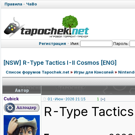
Правила
·
ЧаВо
Регистрация
·
Имя:
Пароль:
[NSW] R-Type Tactics I-II Cosmos [ENG]
Список форумов Tapochek.net
»
Игры для Консолей
»
Nintend
Автор
Cubick
01-Июн-2026 21:15
1
[+]
R-Type Tactics