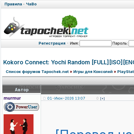
Правила
·
ЧаВо
Регистрация
·
Имя:
Пароль:
Kokoro Connect: Yochi Random [FULL][ISO][EN
Список форумов Tapochek.net
»
Игры для Консолей
»
PlayStat
Автор
murmur
01-Июн-2026 13:07
0
[+]