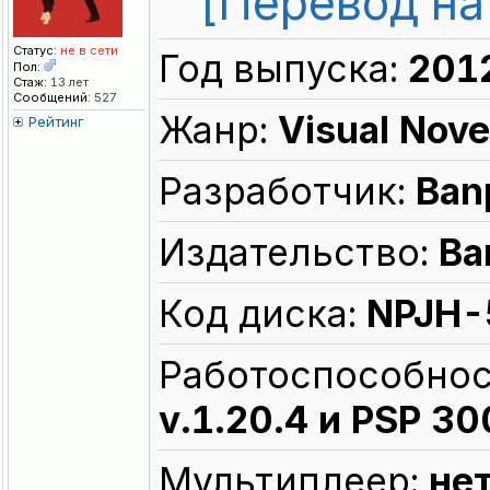
[Перевод на
Статус:
не в сети
Год выпуска:
201
Пол:
Стаж:
13 лет
Сообщений:
527
Жанр:
Visual Nove
Рейтинг
Разработчик:
Ban
Издательство:
Ba
Код диска:
NPJH-
Работоспособнос
v.1.20.4 и PSP 3
Мультиплеер:
не