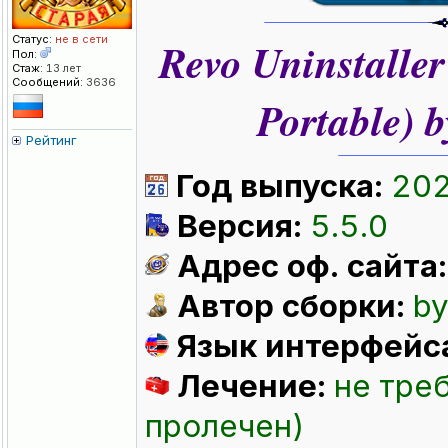
Статус:
не в сети
Revo Uninstaller
Пол:
Стаж:
13 лет
Сообщений:
3636
Portable) 
Рейтинг
Год выпуска:
20
Версия:
5.5.0
Адрес оф. сайта:
Автор сборки:
by
Язык интерфейс
Лечение:
не тре
пролечен)