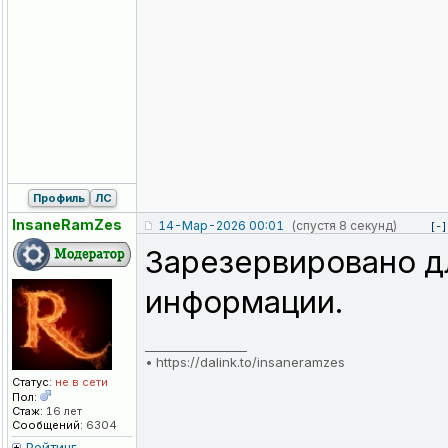
Профиль
ЛС
InsaneRamZes
14-Мар-2026 00:01
(спустя 8 секунд)
[-]
Зарезервировано д
информации.
_________________
•
https://dalink.to/insaneramzes
Статус:
не в сети
Пол:
Стаж:
16 лет
Сообщений:
6304
Рейтинг