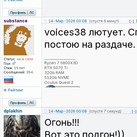
Профиль
ЛС
substance
14-Мар-2026 00:08
(спустя 6 минут)
[-]
voices38 лютует. С
постою на раздаче.
_________________
Статус:
не в сети
Ryzen 7 5800X3D
Пол:
RTX 5070 Ti
Стаж:
15 лет
Сообщений:
354
32Gb RAM
512Gb NVME
Oculus Quest 2
Рейтинг
Профиль
ЛС
dplakhin
14-Мар-2026 00:08
(спустя 7 секунд)
[-]
Огонь!!!
Вот это подгон!))