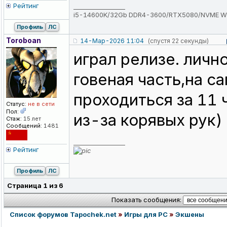
Рейтинг
_________________
i5-14600K/32Gb DDR4-3600/RTX5080/NVME W
Профиль
ЛС
Toroboan
14-Мар-2026 11:04
(спустя 22 секунды)
играл релизе. личн
говеная часть,на 
проходиться за 11 ч
Статус:
не в сети
Пол:
из-за корявых рук)
Стаж:
15 лет
Сообщений:
1481
_________________
Рейтинг
Профиль
ЛС
Страница
1
из
6
Показать сообщения:
Список форумов Tapochek.net
»
Игры для PC
»
Экшены