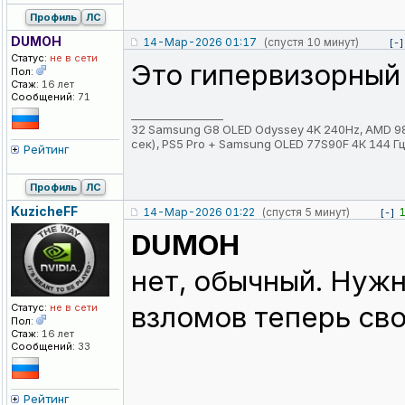
Профиль
ЛС
DUMOH
14-Мар-2026 01:17
(спустя 10 минут)
[-]
Статус:
не в сети
Это гипервизорный 
Пол:
Стаж:
16 лет
Сообщений:
71
_________________
32 Samsung G8 OLED Odyssey 4K 240Hz, AMD 980
сек), PS5 Pro + Samsung OLED 77S90F 4К 144 Гц,
Рейтинг
Профиль
ЛС
KuzicheFF
14-Мар-2026 01:22
(спустя 5 минут)
[-]
DUMOH
нет, обычный. Нуж
взломов теперь сво
Статус:
не в сети
Пол:
Стаж:
16 лет
Сообщений:
33
Рейтинг