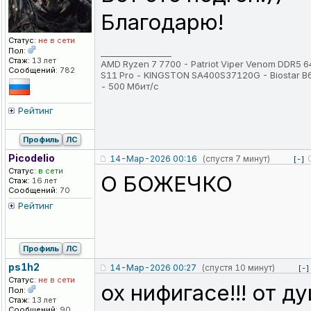
Благодарю!
Статус:
не в сети
Пол:
_________________
Стаж:
13 лет
AMD Ryzen 7 7700 - Patriot Viper Venom DDR5
Сообщений:
782
S11 Pro - KINGSTON SA400S37120G - Biostar 
- 500 Мбит/с
Рейтинг
Профиль
ЛС
Picodelio
14-Мар-2026 00:16
(спустя 7 минут)
[-]
Статус:
в сети
О БОЖЕЧКО
Стаж:
16 лет
Сообщений:
70
Рейтинг
Профиль
ЛС
ps1h2
14-Мар-2026 00:27
(спустя 10 минут)
[-]
Статус:
не в сети
ох нифигасе!!! от 
Пол:
Стаж:
13 лет
Сообщений:
90