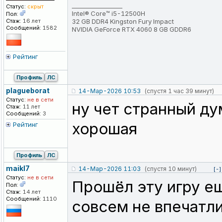
_________________
Статус:
скрыт
Intel® Core™ i5-12500H
Пол:
Стаж:
16 лет
32 GB DDR4 Kingston Fury Impact
Сообщений:
1582
NVIDIA GeForce RTX 4060 8 GB GDDR6
Рейтинг
Профиль
ЛС
plagueborat
14-Мар-2026 10:53
(спустя 1 час 39 минут)
Статус:
не в сети
ну чет странный ду
Стаж:
11 лет
Сообщений:
3
хорошая
Рейтинг
Профиль
ЛС
maikl7
14-Мар-2026 11:03
(спустя 10 минут)
[-]
Статус:
не в сети
Прошёл эту игру ещ
Пол:
Стаж:
14 лет
Сообщений:
1110
совсем не впечатли