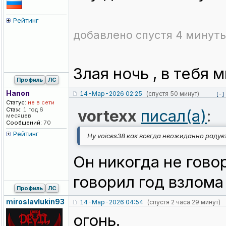
Рейтинг
добавлено спустя 4 минуты
Злая ночь , в тебя
Профиль
ЛС
Hanon
14-Мар-2026 02:25
(спустя 50 минут)
[-]
Статус:
не в сети
Стаж:
1 год 6
vortexx
писал(а)
:
месяцев
Сообщений:
70
Рейтинг
Ну voices38 как всегда неожиданно радуе
Он никогда не гово
говорил год взлома
Профиль
ЛС
miroslavluki
n93
14-Мар-2026 04:54
(спустя 2 часа 29 минут)
огонь.