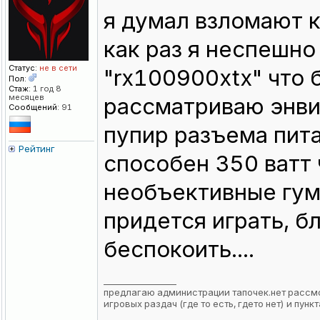
я думал взломают к
как раз я неспешно
Статус:
не в сети
"rx100900xtx" что б
Пол:
Стаж:
1 год 8
месяцев
рассматриваю энвид
Сообщений:
91
пупир разъема пита
Рейтинг
способен 350 ватт 
необъективные гум
придется играть, 
беспокоить....
_________________
предлагаю администрации тапочек.нет рассмо
игровых раздач (где то есть, гдето нет) и пу