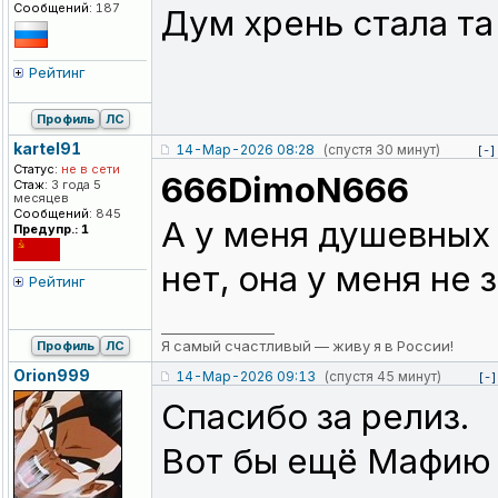
Сообщений:
187
Дум хрень стала та
Рейтинг
Профиль
ЛС
kartel91
14-Мар-2026 08:28
(спустя 30 минут)
[-]
Статус:
не в сети
666DimoN666
Стаж:
3 года 5
месяцев
Сообщений:
845
А у меня душевных 
Предупр.: 1
нет, она у меня не
Рейтинг
_________________
Я самый счастливый — живу я в России!
Профиль
ЛС
Orion999
14-Мар-2026 09:13
(спустя 45 минут)
[-]
Спасибо за релиз.
Вот бы ещё Мафию и