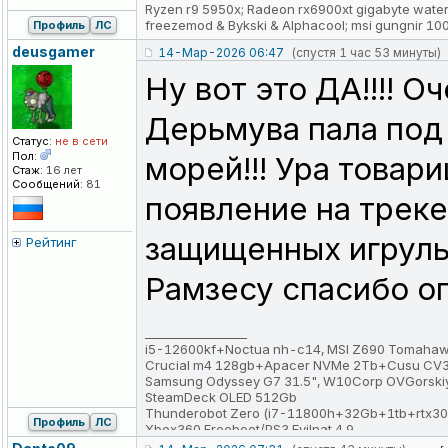
Ryzen r9 5950х; Radeon rx6900xt gigabyte wate
freezemod & Bykski & Alphacool; msi gungnir 10
Профиль
ЛС
deusgamer
14-Мар-2026 06:47
(спустя 1 час 53 минуты)
Ну вот это ДА!!!! 
Дерьмува пала под
Статус:
не в сети
Пол:
морей!!! Ура товарищ
Стаж:
16 лет
Сообщений:
81
появление на трек
защищенных игруль
Рейтинг
Рамзесу спасибо о
_________________
i5-12600kf+Noctua nh-c14, MSI Z690 Tomahawk 
Crucial m4 128gb+Apacer NVMe 2Tb+Cusu CV350
Samsung Odyssey G7 31.5", W10Corp OVGorskiy
SteamDeck OLED 512Gb
Thunderobot Zero (i7-11800h+32Gb+1tb+rtx3
Профиль
ЛС
Xbox360 Freeboot/PS3 Evilnat 4.9