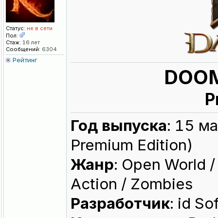
Статус:
не в сети
Пол:
Стаж:
16 лет
Сообщений:
6304
Рейтинг
DOOM
P
Год выпуска
: 15 м
Premium Edition)
Жанр
: Open World /
Action / Zombies
Разработчик
: id S