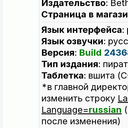
Издательство
: Be
Страница в магаз
Язык интерфейса
:
Язык озвучки
: рус
Версия
:
Build
2436
Тип издания
: пира
Таблeтка
: вшита 
*в главной директо
изменить строку
L
Language=
russian
(
после изменения)