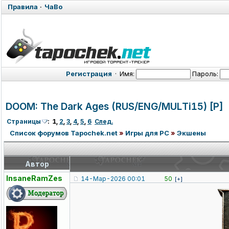
Правила
·
ЧаВо
Регистрация
·
Имя:
Пароль:
DOOM: The Dark Ages (RUS/ENG/MUL
Ti15) [P]
Страницы
:
1
,
2
,
3
,
4
,
5
,
6
След.
Список форумов Tapochek.net
»
Игры для PC
»
Экшены
Автор
InsaneRamZes
14-Мар-2026 00:01
50
[+]