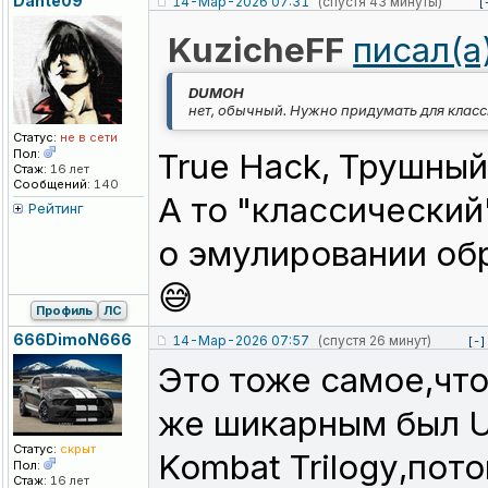
Dante09
14-Мар-2026 07:31
(спустя 43 минуты)
[
KuzicheFF
писал(а
DUMOH
нет, обычный. Нужно придумать для класс
Статус:
не в сети
Пол:
True Hack, Трушный
Стаж:
16 лет
Сообщений:
140
А то "классический
Рейтинг
о эмулировании об
😅
Профиль
ЛС
666DimoN666
14-Мар-2026 07:57
(спустя 26 минут)
[-]
Это тоже самое,чт
же шикарным был Ul
Статус:
скрыт
Kombat Trilogy,пот
Пол:
Стаж:
16 лет