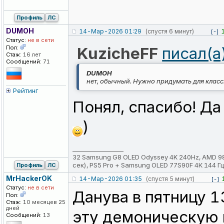
Профиль
ЛС
DUMOH
14-Мар-2026 01:29
(спустя 6 минут)
[-]
Статус:
не в сети
Пол:
KuzicheFF
писал(а
Стаж:
16 лет
Сообщений:
71
DUMOH
нет, обычный. Нужно придумать для класс
Рейтинг
Понял, спасибо! Да 
)
_________________
32 Samsung G8 OLED Odyssey 4K 240Hz, AMD 980
сек), PS5 Pro + Samsung OLED 77S90F 4К 144 Гц,
Профиль
ЛС
MrHackerOK
14-Мар-2026 01:35
(спустя 5 минут)
[-]
Статус:
не в сети
Данува в пятницу 1
Пол:
Стаж:
10 месяцев 25
дней
эту демоническую 
Сообщений:
13