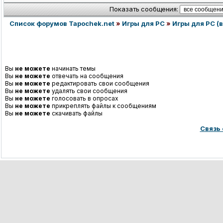
Показать сообщения:
Список форумов Tapochek.net
»
Игры для PC
»
Игры для PC (в
Вы
не можете
начинать темы
Вы
не можете
отвечать на сообщения
Вы
не можете
редактировать свои сообщения
Вы
не можете
удалять свои сообщения
Вы
не можете
голосовать в опросах
Вы
не можете
прикреплять файлы к сообщениям
Вы
не можете
скачивать файлы
Связь