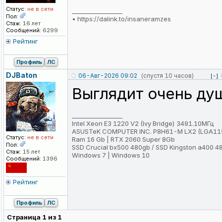
Статус:
не в сети
_________________
Пол:
•
https://dalink.to/insaneramzes
Стаж:
16 лет
Сообщений:
6299
Рейтинг
Профиль
ЛС
DJBaton
06-Авг-2026 09:02
(спустя 10 часов)
[-]
Выглядит очень ду
_________________
Intel Xeon E3 1220 V2 (Ivy Bridge) 3491.10МГц
ASUSTeK COMPUTER INC. P8H61-M LX2 (LGA11
Статус:
не в сети
Ram 16 Gb | RTX 2060 Super 8Gb
Пол:
SSD Crucial bx500 480gb / SSD Kingston a400 4
Стаж:
15 лет
Windows 7 | Windows 10
Сообщений:
1396
Рейтинг
Профиль
ЛС
Страница
1
из
1