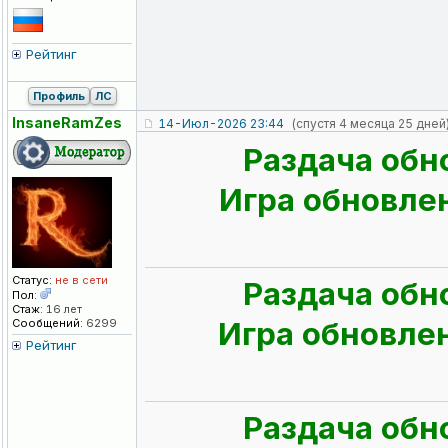
Рейтинг
Профиль
ЛС
InsaneRamZes
14-Июл-2026 23:44
(спустя 4 месяца 25 дней
Раздача обн
Игра обновлен
Статус:
не в сети
Раздача обн
Пол:
Стаж:
16 лет
Игра обновлен
Сообщений:
6299
Рейтинг
Раздача обн