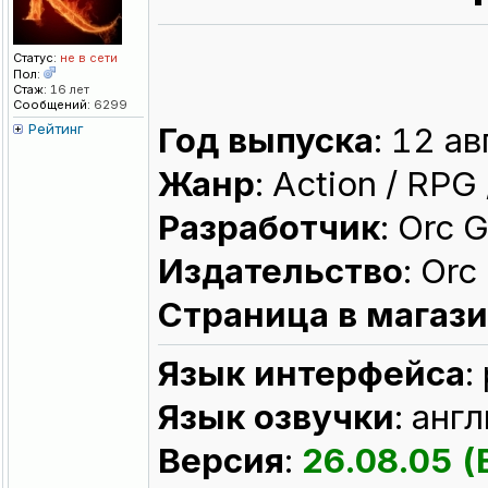
Статус:
не в сети
Пол:
Стаж:
16 лет
Сообщений:
6299
Рейтинг
Год выпуска
: 12 а
Жанр
: Action / RPG
Разработчик
: Orc 
Издательство
: Orc
Страница в магаз
Язык интерфейса
:
Язык озвучки
: анг
Версия
:
26.08.05 (