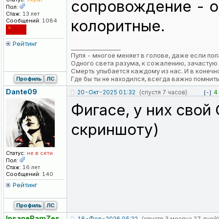
сопровождение - о
Пол:
Стаж:
13 лет
колоритные.
Сообщений:
1084
Рейтинг
_________________
Пуля - многое меняет в голове, даже если поп
Одного света разума, к сожалению, зачастую 
Смерть улыбается каждому из нас. И в конечн
Где бы ты не находился, всегда важно помнить
Профиль
ЛС
Dante09
20-Окт-2025 01:32
(спустя 7 часов)
4
[-]
Фигасе, у них свой
скриншоту)
Статус:
не в сети
Пол:
Стаж:
16 лет
Сообщений:
140
Рейтинг
Профиль
ЛС
InsaneRamZes
16-Фев-2026 05:22
(спустя 3 месяца 27 дней)