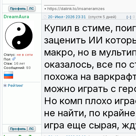
_________________
•
https://dalink.to/insaneramzes
Профиль
ЛС
DreamAura
20-Июл-2026 23:31
(спустя 5 дней)
0
[-]
Купил в стиме, пои
заценить ИИ которы
макро, но в мульти
Статус:
не в сети
Пол:
оказалось, все по с
Стаж:
16 лет
Сообщений:
93
похожа на варкрафт
Рейтинг
можно играть с гер
Но комп плохо игра
не найти, по крайн
игра еще сырая, жд
Профиль
ЛС