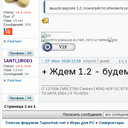
вышла версия 1.2, пожалуйста обновите 
Статус:
не в сети
Пол:
Стаж:
15 лет
Сообщений:
334
_________________
Кто раньше встал, того и
тапки
Рейтинг
Профиль
ЛС
1ANTI_UROD1
27-Июл-2026 21:59
(спустя 7 дней)
1
[-]
Статус:
не в сети
+ Ждем 1.2 - буде
Стаж:
13 лет
Сообщений:
50
Рейтинг
_________________
i7 13700k | MSI Z790 Carbon | KFA2 HOF OC RTX
Tb SATA SSDs | 4 Tb HDDs
Профиль
ЛС
Страница
1
из
1
Показать сообщения:
Список форумов Tapochek.net
»
Игры для PC
»
Симуляторы