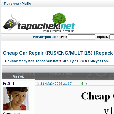
Правила
·
ЧаВо
Регистрация
·
Имя:
Пароль:
Cheap Car Repair (RUS/ENG/MUL
TI15) [Repack
Список форумов Tapochek.net
»
Игры для PC
»
Симуляторы
Автор
FitGirl
31-Май-2026 21:37
5
[+]
Cheap 
v1
Статус:
скрыт