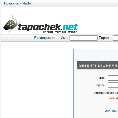
Правила
·
ЧаВо
Регистрация
·
Имя:
Пароль:
Введите ваше имя 
Имя:
Пароль:
Автоматически в
Куки 
Забыли 