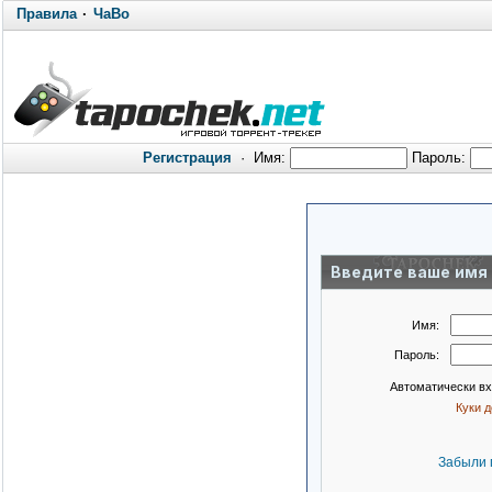
Правила
·
ЧаВо
Регистрация
·
Имя:
Пароль:
Введите ваше имя 
Имя:
Пароль:
Автоматически в
Куки 
Забыли 