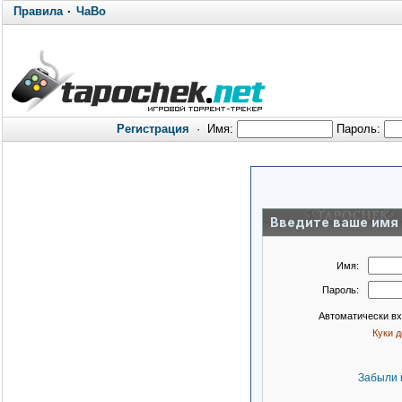
Правила
·
ЧаВо
Регистрация
·
Имя:
Пароль:
Введите ваше имя 
Имя:
Пароль:
Автоматически в
Куки 
Забыли 