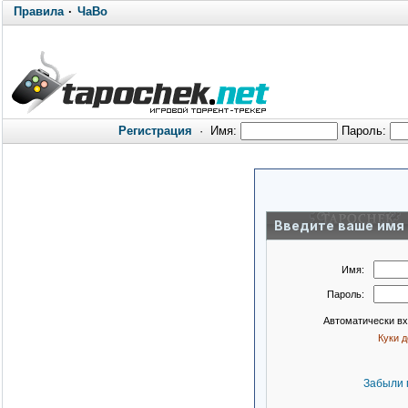
Правила
·
ЧаВо
Регистрация
·
Имя:
Пароль:
Введите ваше имя 
Имя:
Пароль:
Автоматически в
Куки 
Забыли 