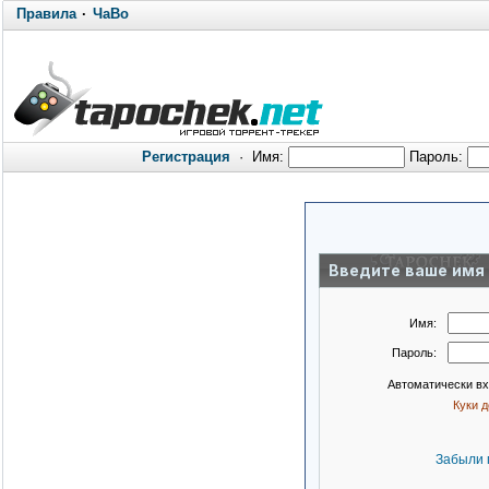
Правила
·
ЧаВо
Регистрация
·
Имя:
Пароль:
Введите ваше имя 
Имя:
Пароль:
Автоматически в
Куки 
Забыли 