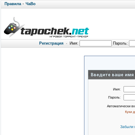
Правила
·
ЧаВо
Регистрация
·
Имя:
Пароль:
Введите ваше имя 
Имя:
Пароль:
Автоматически в
Куки 
Забыли 