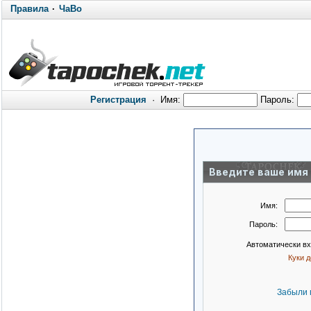
Правила
·
ЧаВо
Регистрация
·
Имя:
Пароль:
Введите ваше имя 
Имя:
Пароль:
Автоматически в
Куки 
Забыли 