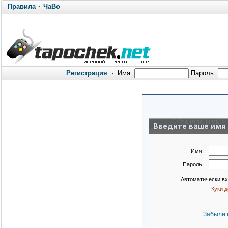
Правила
·
ЧаВо
Регистрация
·
Имя:
Пароль:
Введите ваше имя 
Имя:
Пароль:
Автоматически в
Куки 
Забыли 