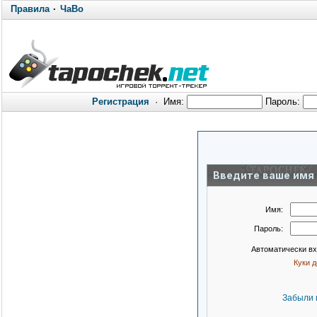
Правила
·
ЧаВо
Регистрация
·
Имя:
Пароль:
Введите ваше имя 
Имя:
Пароль:
Автоматически в
Куки 
Забыли 