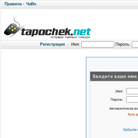
Правила
·
ЧаВо
Регистрация
·
Имя:
Пароль:
Введите ваше имя 
Имя:
Пароль:
Автоматически в
Куки 
Забыли 