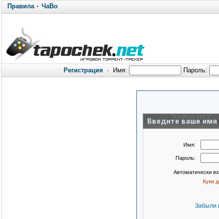
Правила
·
ЧаВо
Регистрация
·
Имя:
Пароль:
Введите ваше имя 
Имя:
Пароль:
Автоматически в
Куки 
Забыли 