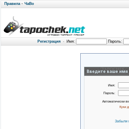
Правила
·
ЧаВо
Регистрация
·
Имя:
Пароль:
Введите ваше имя 
Имя:
Пароль:
Автоматически в
Куки 
Забыли 