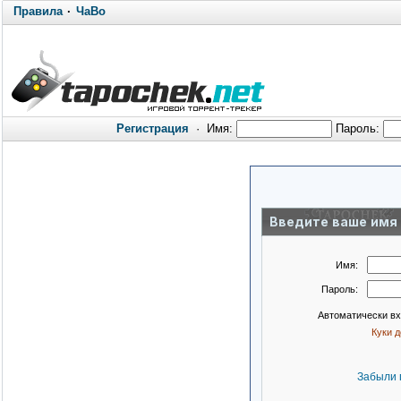
Правила
·
ЧаВо
Регистрация
·
Имя:
Пароль:
Введите ваше имя 
Имя:
Пароль:
Автоматически в
Куки 
Забыли 