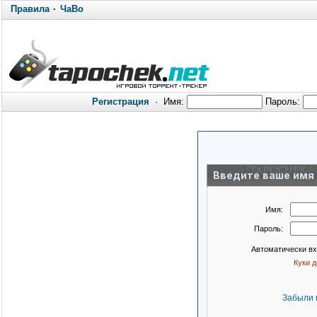
Правила
·
ЧаВо
Регистрация
·
Имя:
Пароль:
Введите ваше имя 
Имя:
Пароль:
Автоматически в
Куки 
Забыли 