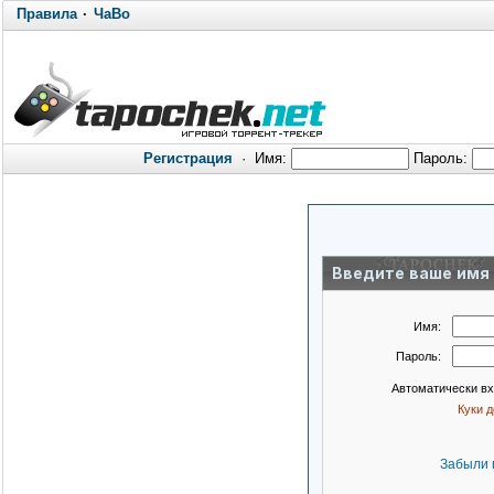
Правила
·
ЧаВо
Регистрация
·
Имя:
Пароль:
Введите ваше имя 
Имя:
Пароль:
Автоматически в
Куки 
Забыли 