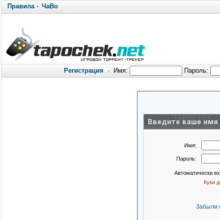
Правила
·
ЧаВо
Регистрация
·
Имя:
Пароль:
Введите ваше имя 
Имя:
Пароль:
Автоматически в
Куки 
Забыли 