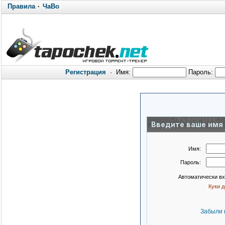
Правила
·
ЧаВо
Регистрация
·
Имя:
Пароль:
Введите ваше имя 
Имя:
Пароль:
Автоматически в
Куки 
Забыли 