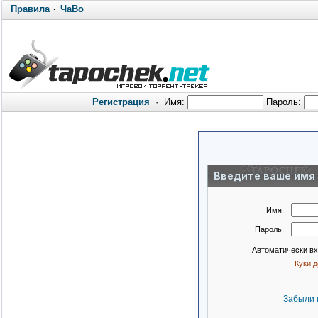
Правила
·
ЧаВо
Регистрация
·
Имя:
Пароль:
Введите ваше имя 
Имя:
Пароль:
Автоматически в
Куки 
Забыли 