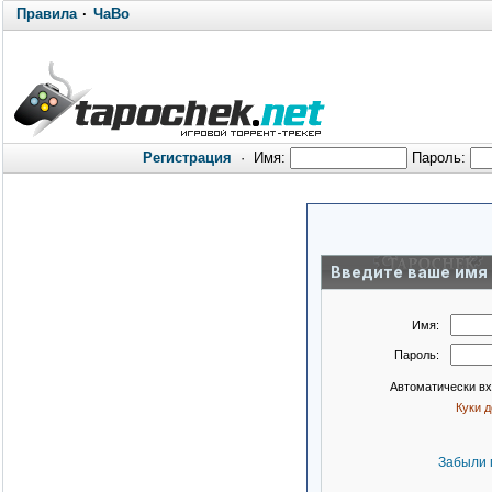
Правила
·
ЧаВо
Регистрация
·
Имя:
Пароль:
Введите ваше имя 
Имя:
Пароль:
Автоматически в
Куки 
Забыли 