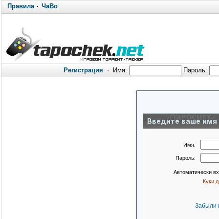
Правила
·
ЧаВо
Регистрация
·
Имя:
Пароль:
Введите ваше имя 
Имя:
Пароль:
Автоматически в
Куки 
Забыли 