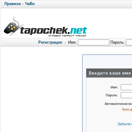
Правила
·
ЧаВо
Регистрация
·
Имя:
Пароль:
Введите ваше имя 
Имя:
Пароль:
Автоматически в
Куки 
Забыли 